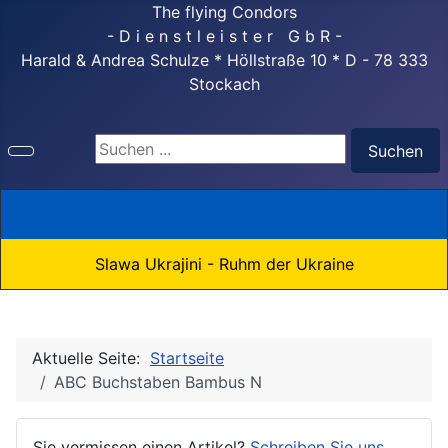
The flying Condors
- D i e n s t l e i s t e r G b R -
Harald & Andrea Schulze * Höllstraße 10 * D - 78 333
Stockach
Suchen ...
Suchen
Slawa Ukrajini - Ruhm der Ukraine
Aktuelle Seite:
Startseite
ABC Buchstaben Bambus N
Sie vermissen einen Artikel?
Schreiben Sie uns