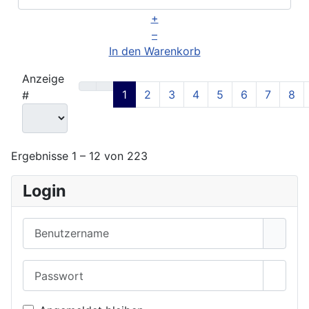
+
–
In den Warenkorb
Anzeige
1
2
3
4
5
6
7
8
#
Ergebnisse 1 – 12 von 223
Login
Benutzername
Passwort
Passwo