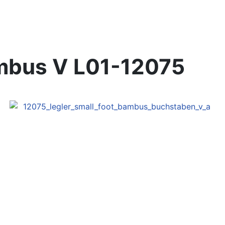
mbus V
L01-12075