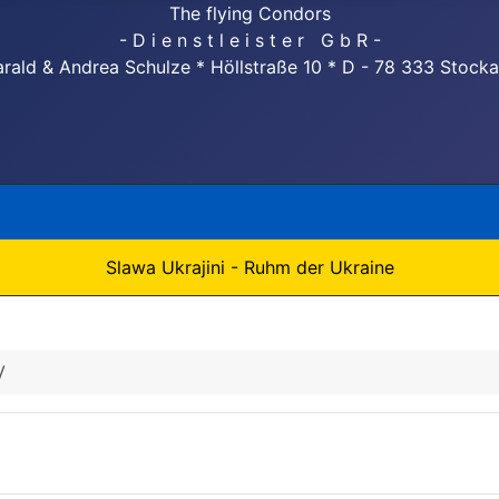
The flying Condors
- D i e n s t l e i s t e r G b R -
rald & Andrea Schulze * Höllstraße 10 * D - 78 333 Stock
Slawa Ukrajini - Ruhm der Ukraine
V