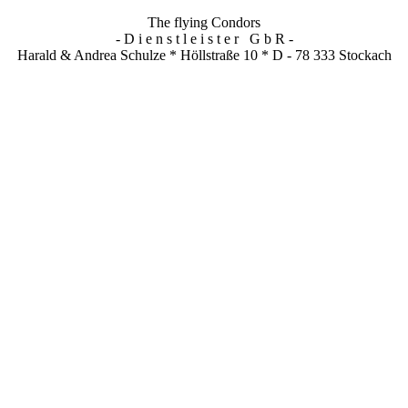
The flying Condors
- D i e n s t l e i s t e r G b R -
Harald & Andrea Schulze * Höllstraße 10 * D - 78 333 Stockach