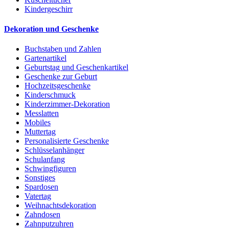
Kindergeschirr
Dekoration und Geschenke
Buchstaben und Zahlen
Gartenartikel
Geburtstag und Geschenkartikel
Geschenke zur Geburt
Hochzeitsgeschenke
Kinderschmuck
Kinderzimmer-Dekoration
Messlatten
Mobiles
Muttertag
Personalisierte Geschenke
Schlüsselanhänger
Schulanfang
Schwingfiguren
Sonstiges
Spardosen
Vatertag
Weihnachtsdekoration
Zahndosen
Zahnputzuhren