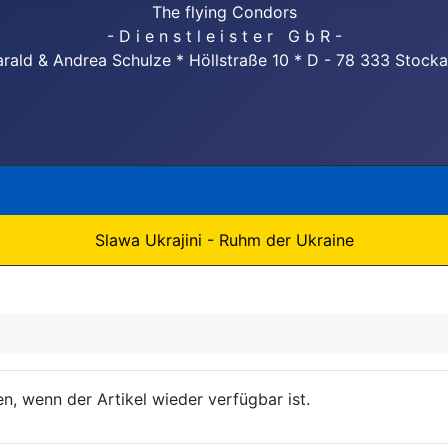
The flying Condors
- D i e n s t l e i s t e r G b R -
rald & Andrea Schulze * Höllstraße 10 * D - 78 333 Stock
Slawa Ukrajini - Ruhm der Ukraine
n, wenn der Artikel wieder verfügbar ist.