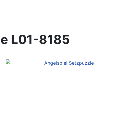
le
L01-8185