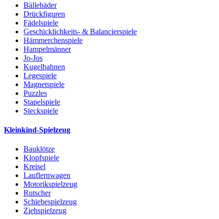
Bällebäder
Drückfiguren
Fädelspiele
Geschicklichkeits- & Balancierspiele
Hämmerchenspiele
Hampelmänner
Jo-Jos
Kugelbahnen
Legespiele
Magnetspiele
Puzzles
Stapelspiele
Steckspiele
Kleinkind-Spielzeug
Bauklötze
Klopfspiele
Kreisel
Lauflernwagen
Motorikspielzeug
Rutscher
Schiebespielzeug
Ziehspielzeug