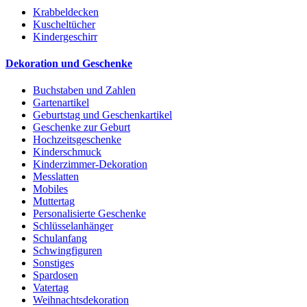
Krabbeldecken
Kuscheltücher
Kindergeschirr
Dekoration und Geschenke
Buchstaben und Zahlen
Gartenartikel
Geburtstag und Geschenkartikel
Geschenke zur Geburt
Hochzeitsgeschenke
Kinderschmuck
Kinderzimmer-Dekoration
Messlatten
Mobiles
Muttertag
Personalisierte Geschenke
Schlüsselanhänger
Schulanfang
Schwingfiguren
Sonstiges
Spardosen
Vatertag
Weihnachtsdekoration