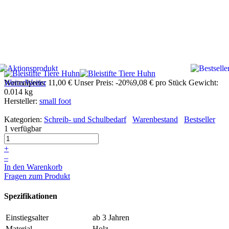
Weiter
Normalpreis:
Weiter
11,00 €
Unser Preis:
-20%
9,08 €
pro Stück
Gewicht:
0.014 kg
Hersteller:
small foot
Kategorien:
Schreib- und Schulbedarf
Warenbestand
Bestseller
1 verfügbar
+
–
In den Warenkorb
Fragen zum Produkt
Spezifikationen
Einstiegsalter
ab 3 Jahren
Material
Holz