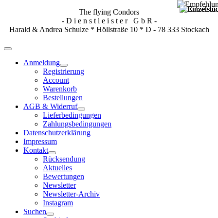
The flying Condors
- D i e n s t l e i s t e r G b R -
Harald & Andrea Schulze * Höllstraße 10 * D - 78 333 Stockach
Anmeldung
Registrierung
Account
Warenkorb
Bestellungen
AGB & Widerruf
Lieferbedingungen
Zahlungsbedingungen
Datenschutzerklärung
Impressum
Kontakt
Rücksendung
Aktuelles
Bewertungen
Newsletter
Newsletter-Archiv
Instagram
Suchen