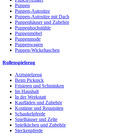
Puppen
Puppen-Autositze
Puppen-Autositze mit Dach
Puppenhäuser und Zubehör
Puppenhochstühle
Puppenmöbel
Puppenmode
Puppenwagen
Puppen-Wickeltaschen
Rollenspielzeug
Arztspielzeug
Beim Picknick
Frisieren und Schminken
Im Haushalt
In der Werkstatt
Kaufläden und Zubehör
Kostüme und Requisiten
Schaukelpferde
Spielhäuser und Zelte
Spielküchen und Zubehör
Steckenpferde