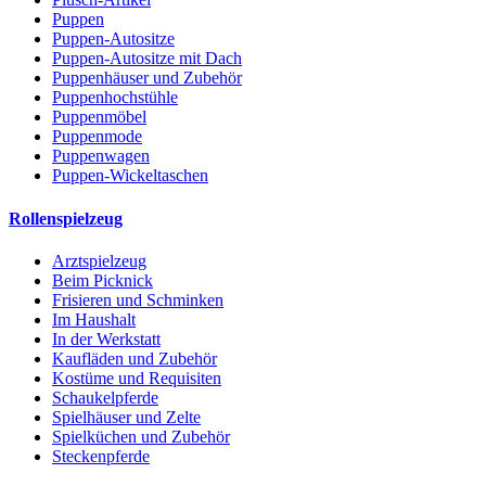
Puppen
Puppen-Autositze
Puppen-Autositze mit Dach
Puppenhäuser und Zubehör
Puppenhochstühle
Puppenmöbel
Puppenmode
Puppenwagen
Puppen-Wickeltaschen
Rollenspielzeug
Arztspielzeug
Beim Picknick
Frisieren und Schminken
Im Haushalt
In der Werkstatt
Kaufläden und Zubehör
Kostüme und Requisiten
Schaukelpferde
Spielhäuser und Zelte
Spielküchen und Zubehör
Steckenpferde