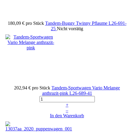
180,09 €
pro Stück
Tandem-Buggy Twinny Pflaume
L26-691-
25
Nicht vorrätig
202,94 €
pro Stück
Tandem-Sportwagen Vario Melange
anthrazit-pink
L26-689-41
+
–
In den Warenkorb