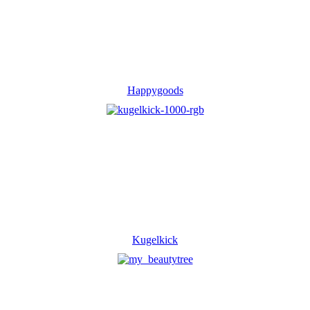
Happygoods
Kugelkick