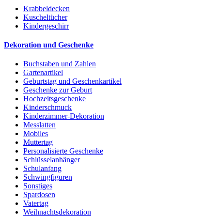
Krabbeldecken
Kuscheltücher
Kindergeschirr
Dekoration und Geschenke
Buchstaben und Zahlen
Gartenartikel
Geburtstag und Geschenkartikel
Geschenke zur Geburt
Hochzeitsgeschenke
Kinderschmuck
Kinderzimmer-Dekoration
Messlatten
Mobiles
Muttertag
Personalisierte Geschenke
Schlüsselanhänger
Schulanfang
Schwingfiguren
Sonstiges
Spardosen
Vatertag
Weihnachtsdekoration