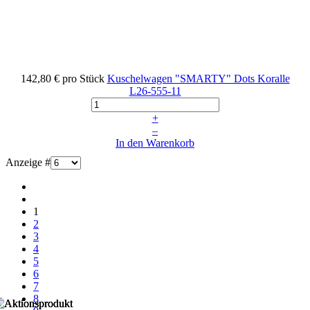
142,80 €
pro Stück
Kuschelwagen "SMARTY" Dots Koralle
L26-555-11
+
–
In den Warenkorb
Anzeige #
1
2
3
4
5
6
7
8