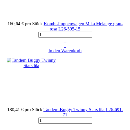
160,64 €
pro Stück
Kombi-Puppenwagen Mika Melange grau-
rosa
L26-595-15
+
–
In den Warenkorb
180,41 €
pro Stück
Tandem-Buggy Twinny Stars lila
L26-691-
71
+