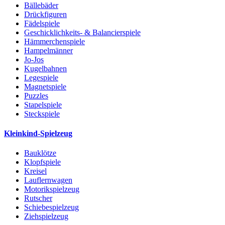
Bällebäder
Drückfiguren
Fädelspiele
Geschicklichkeits- & Balancierspiele
Hämmerchenspiele
Hampelmänner
Jo-Jos
Kugelbahnen
Legespiele
Magnetspiele
Puzzles
Stapelspiele
Steckspiele
Kleinkind-Spielzeug
Bauklötze
Klopfspiele
Kreisel
Lauflernwagen
Motorikspielzeug
Rutscher
Schiebespielzeug
Ziehspielzeug