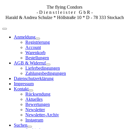
The flying Condors
- D i e n s t l e i s t e r G b R -
Harald & Andrea Schulze * Höllstraße 10 * D - 78 333 Stockach
Anmeldung
Registrierung
Account
Warenkorb
Bestellungen
AGB & Widerruf
Lieferbedingungen
Zahlungsbedingungen
Datenschutzerklärung
Impressum
Kontakt
Rücksendung
Aktuelles
Bewertungen
Newsletter
Newsletter-Archiv
Instagram
Suchen