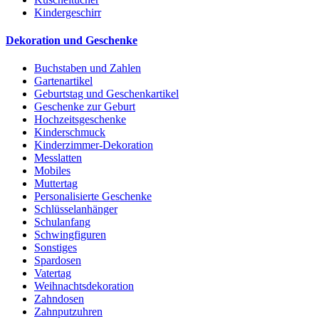
Kindergeschirr
Dekoration und Geschenke
Buchstaben und Zahlen
Gartenartikel
Geburtstag und Geschenkartikel
Geschenke zur Geburt
Hochzeitsgeschenke
Kinderschmuck
Kinderzimmer-Dekoration
Messlatten
Mobiles
Muttertag
Personalisierte Geschenke
Schlüsselanhänger
Schulanfang
Schwingfiguren
Sonstiges
Spardosen
Vatertag
Weihnachtsdekoration
Zahndosen
Zahnputzuhren