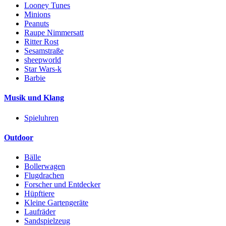
Looney Tunes
Minions
Peanuts
Raupe Nimmersatt
Ritter Rost
Sesamstraße
sheepworld
Star Wars-k
Barbie
Musik und Klang
Spieluhren
Outdoor
Bälle
Bollerwagen
Flugdrachen
Forscher und Entdecker
Hüpftiere
Kleine Gartengeräte
Laufräder
Sandspielzeug