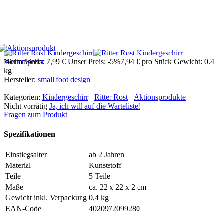
Weiter
Normalpreis:
Weiter
7,99 €
Unser Preis:
-5%
7,94 €
pro Stück
Gewicht: 0.4
kg
Hersteller:
small foot design
Kategorien:
Kindergeschirr
Ritter Rost
Aktionsprodukte
Nicht vorrätig
Ja, ich will auf die Warteliste!
Fragen zum Produkt
Spezifikationen
Einstiegsalter
ab 2 Jahren
Material
Kunststoff
Teile
5 Teile
Maße
ca. 22 x 22 x 2 cm
Gewicht inkl. Verpackung
0,4 kg
EAN-Code
4020972099280