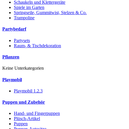
Schaukeln und Klettergeräte
Spiele im Garten
Springseile, Gummitwist, Stelzen & Co.
Trampoline
Partybedarf
Partysets
Raum- & Tischdekoration
Pflanzen
Keine Unterkategorien
Playmobil
Playmobil 1.2.3
Puppen und Zubehör
Hand- und Fingerpuppen
Plüsch-Artikel
Puppen
Puppen-Autositze