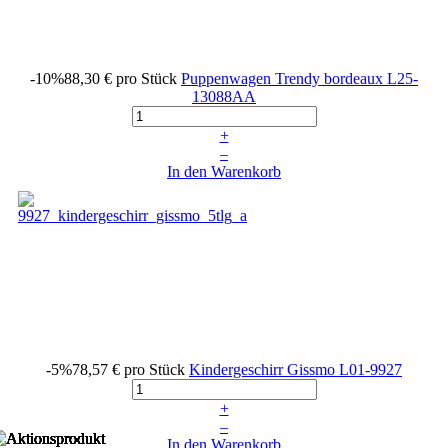
-10%
88,30 €
pro Stück
Puppenwagen Trendy bordeaux
L25-
13088AA
+
–
In den Warenkorb
-5%
78,57 €
pro Stück
Kindergeschirr Gissmo
L01-9927
+
–
In den Warenkorb