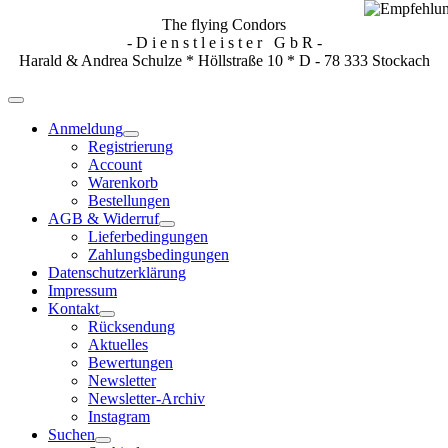
The flying Condors
- D i e n s t l e i s t e r G b R -
Harald & Andrea Schulze * Höllstraße 10 * D - 78 333 Stockach
Anmeldung
Registrierung
Account
Warenkorb
Bestellungen
AGB & Widerruf
Lieferbedingungen
Zahlungsbedingungen
Datenschutzerklärung
Impressum
Kontakt
Rücksendung
Aktuelles
Bewertungen
Newsletter
Newsletter-Archiv
Instagram
Suchen