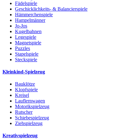
Fädelspiele
Geschicklichkeits- & Balancierspiele
Hämmerchenspiele
Hampelmänner
Jo-Jos
Kugelbahnen
Legespiele
Magnetspiele
Puzzles
Stapelspiele
Steckspiele
Kleinkind-Spielzeug
Bauklötze
Klopfspiele
Kreisel
Lauflernwagen
Motorikspielzeug
Rutscher
Schiebespielzeug
Ziehspielzeug
Kreativspielzeug