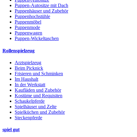
Puppen-Autositze mit Dach
Puppenhäuser und Zubehör
Puppenhochstühle
Puppenmöbel
Puppenmode
Puppenwagen
Puppen-Wickeltaschen
Rollenspielzeug
Arztspielzeug
Beim Picknick
Frisieren und Schminken
Im Haushalt
In der Werkstatt
Kaufläden und Zubehör
Kostüme und Requisiten
Schaukelpferde
Spielhäuser und Zelte
Spielküchen und Zubehör
Steckenpferde
spiel gut