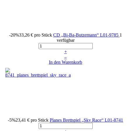
-20%
33,26 €
pro Stück
CD „Bi-Ba-Butzemann“
L01-9785
1
verfügbar
+
–
In den Warenkorb
-5%
23,41 €
pro Stück
Planes Brettspiel „Sky Race“
L01-8741