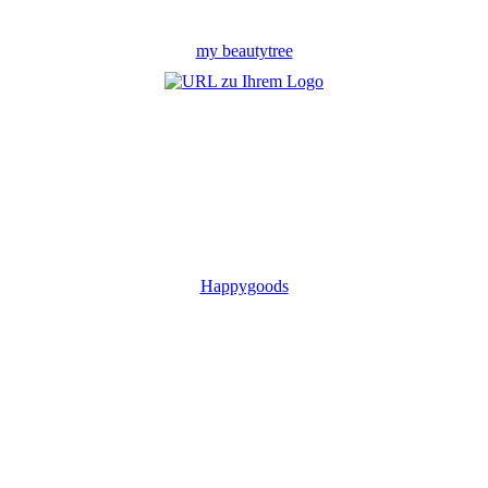
my beautytree
Happygoods