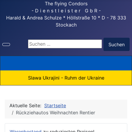
The flying Condors
- D i e n s t l e i s t e r G b R -
Harald & Andrea Schulze * Höllstraße 10 * D - 78 333
Stockach
Suchen ...
Suchen
Slawa Ukrajini - Ruhm der Ukraine
Aktuelle Seite:
Startseite
Rückziehautos Weihnachten Rentier
Warenbestand
zu reduzierten Preisen!