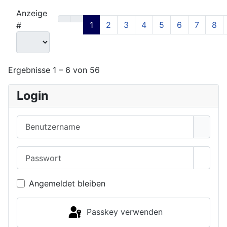
Anzeige
1
2
3
4
5
6
7
8
#
Ergebnisse 1 – 6 von 56
Login
Benutzername
Passwort
Passwo
Angemeldet bleiben
Passkey verwenden