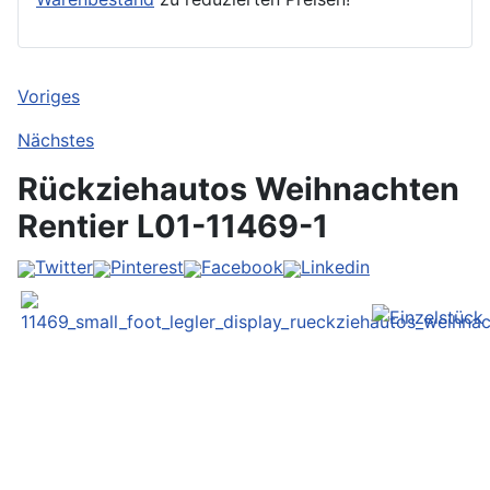
Voriges
Nächstes
Rückziehautos Weihnachten
Rentier
L01-11469-1
Twitter
Pinterest
Facebook
Linkedin
Vorher
Vorher
Vorher
Weiter
Weiter
Weiter