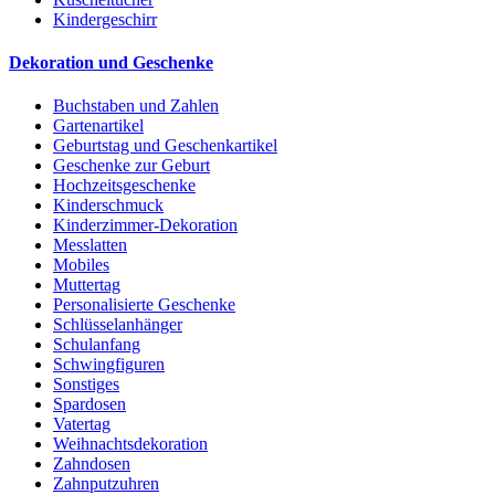
Kindergeschirr
Dekoration und Geschenke
Buchstaben und Zahlen
Gartenartikel
Geburtstag und Geschenkartikel
Geschenke zur Geburt
Hochzeitsgeschenke
Kinderschmuck
Kinderzimmer-Dekoration
Messlatten
Mobiles
Muttertag
Personalisierte Geschenke
Schlüsselanhänger
Schulanfang
Schwingfiguren
Sonstiges
Spardosen
Vatertag
Weihnachtsdekoration
Zahndosen
Zahnputzuhren