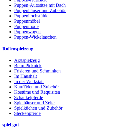
Puppen-Autositze mit Dach
Puppenhäuser und Zubehör
Puppenhochstühle
Puppenmöbel
Puppenmode
Puppenwagen
Puppen-Wickeltaschen
Rollenspielzeug
Arztspielzeug
Beim Picknick
Frisieren und Schminken
Im Haushalt
In der Werkstatt
Kaufläden und Zubehör
Kostüme und Requisiten
Schaukelpferde
Spielhäuser und Zelte
Spielküchen und Zubehör
Steckenpferde
spiel gut