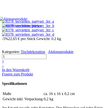
Weiter
Weiter
Weiter
Weiter
-5%
22,65 €
pro Stück
Gewicht: 0.2 kg
Kategorien:
Tischdekoration
Aktionsprodukte
+
–
In den Warenkorb
Fragen zum Produkt
Spezifikationen
Maße
ca. 16 x 16 x 0,2 cm
Gewicht inkl. Verpackung
0,2 kg
3er Set mit jeweils zehn Servietten. Der Hingucker auf jeder Feier: