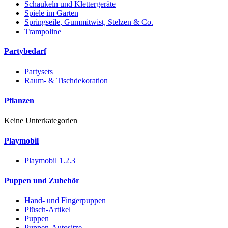
Schaukeln und Klettergeräte
Spiele im Garten
Springseile, Gummitwist, Stelzen & Co.
Trampoline
Partybedarf
Partysets
Raum- & Tischdekoration
Pflanzen
Keine Unterkategorien
Playmobil
Playmobil 1.2.3
Puppen und Zubehör
Hand- und Fingerpuppen
Plüsch-Artikel
Puppen
Puppen-Autositze