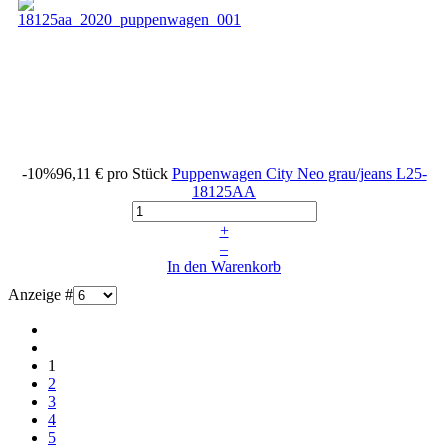
-10%
96,11 €
pro Stück
Puppenwagen City Neo grau/jeans
L25-
18125AA
+
–
In den Warenkorb
Anzeige #
1
2
3
4
5