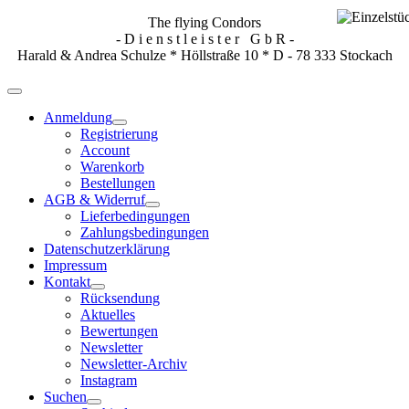
The flying Condors
- D i e n s t l e i s t e r G b R -
Harald & Andrea Schulze * Höllstraße 10 * D - 78 333 Stockach
Anmeldung
Registrierung
Account
Warenkorb
Bestellungen
AGB & Widerruf
Lieferbedingungen
Zahlungsbedingungen
Datenschutzerklärung
Impressum
Kontakt
Rücksendung
Aktuelles
Bewertungen
Newsletter
Newsletter-Archiv
Instagram
Suchen