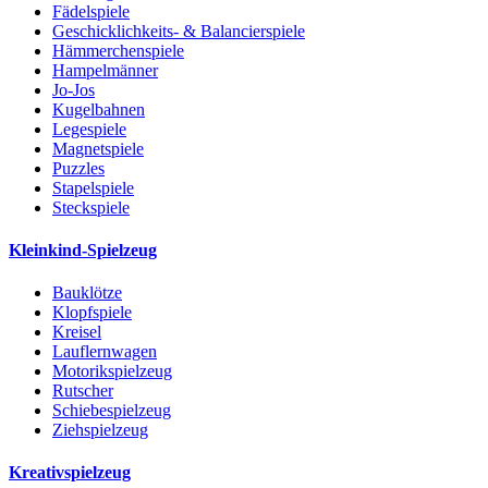
Fädelspiele
Geschicklichkeits- & Balancierspiele
Hämmerchenspiele
Hampelmänner
Jo-Jos
Kugelbahnen
Legespiele
Magnetspiele
Puzzles
Stapelspiele
Steckspiele
Kleinkind-Spielzeug
Bauklötze
Klopfspiele
Kreisel
Lauflernwagen
Motorikspielzeug
Rutscher
Schiebespielzeug
Ziehspielzeug
Kreativspielzeug