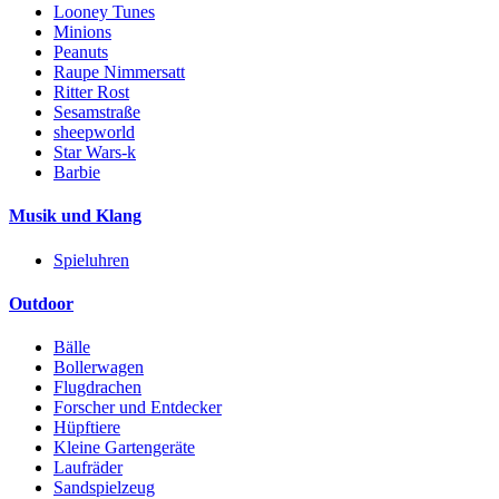
Looney Tunes
Minions
Peanuts
Raupe Nimmersatt
Ritter Rost
Sesamstraße
sheepworld
Star Wars-k
Barbie
Musik und Klang
Spieluhren
Outdoor
Bälle
Bollerwagen
Flugdrachen
Forscher und Entdecker
Hüpftiere
Kleine Gartengeräte
Laufräder
Sandspielzeug