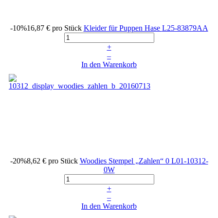
-10%
16,87 €
pro Stück
Kleider für Puppen Hase
L25-83879AA
+
–
In den Warenkorb
-20%
8,62 €
pro Stück
Woodies Stempel „Zahlen“ 0
L01-10312-
0W
+
–
In den Warenkorb