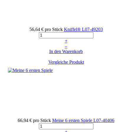
56,64 €
pro Stück
Kniffel®
L07-49203
+
–
In den Warenkorb
Vergleiche Produkt
66,94 €
pro Stück
Meine 6 ersten Spiele
L07-40406
+