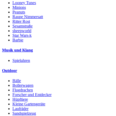
Looney Tunes
Minions
Peanuts
Raupe Nimmersatt
Ritter Rost
Sesamstraße
sheepworld
Star Wars-k
Barbie
Musik und Klang
Spieluhren
Outdoor
Bälle
Bollerwagen
Flugdrachen
Forscher und Entdecker
Hüpftiere
Kleine Gartengeräte
Laufräder
Sandspielzeug