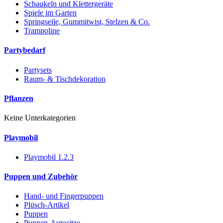
Schaukeln und Klettergeräte
Spiele im Garten
Springseile, Gummitwist, Stelzen & Co.
Trampoline
Partybedarf
Partysets
Raum- & Tischdekoration
Pflanzen
Keine Unterkategorien
Playmobil
Playmobil 1.2.3
Puppen und Zubehör
Hand- und Fingerpuppen
Plüsch-Artikel
Puppen
Puppen-Autositze