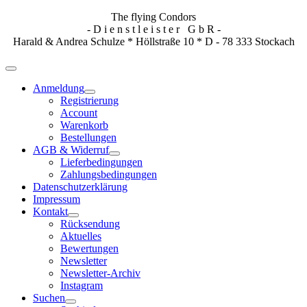
The flying Condors
- D i e n s t l e i s t e r G b R -
Harald & Andrea Schulze * Höllstraße 10 * D - 78 333 Stockach
Anmeldung
Registrierung
Account
Warenkorb
Bestellungen
AGB & Widerruf
Lieferbedingungen
Zahlungsbedingungen
Datenschutzerklärung
Impressum
Kontakt
Rücksendung
Aktuelles
Bewertungen
Newsletter
Newsletter-Archiv
Instagram
Suchen