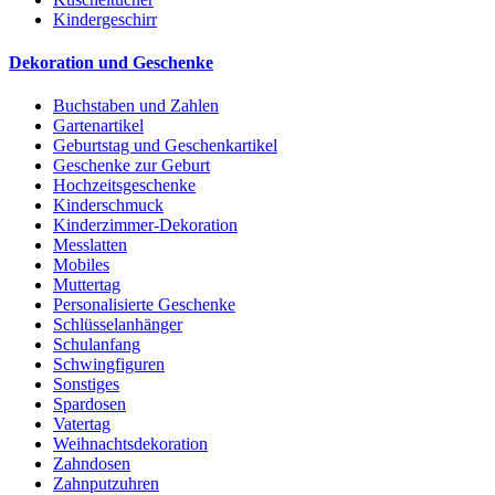
Kindergeschirr
Dekoration und Geschenke
Buchstaben und Zahlen
Gartenartikel
Geburtstag und Geschenkartikel
Geschenke zur Geburt
Hochzeitsgeschenke
Kinderschmuck
Kinderzimmer-Dekoration
Messlatten
Mobiles
Muttertag
Personalisierte Geschenke
Schlüsselanhänger
Schulanfang
Schwingfiguren
Sonstiges
Spardosen
Vatertag
Weihnachtsdekoration
Zahndosen
Zahnputzuhren