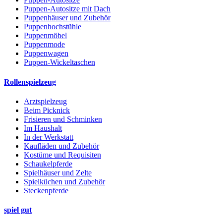
Puppen-Autositze mit Dach
Puppenhäuser und Zubehör
Puppenhochstühle
Puppenmöbel
Puppenmode
Puppenwagen
Puppen-Wickeltaschen
Rollenspielzeug
Arztspielzeug
Beim Picknick
Frisieren und Schminken
Im Haushalt
In der Werkstatt
Kaufläden und Zubehör
Kostüme und Requisiten
Schaukelpferde
Spielhäuser und Zelte
Spielküchen und Zubehör
Steckenpferde
spiel gut