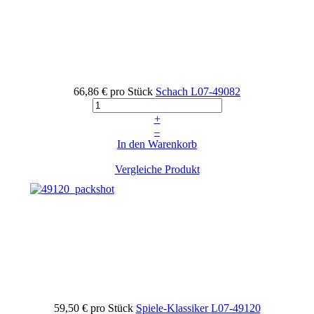
66,86 €
pro Stück
Schach
L07-49082
+
–
In den Warenkorb
Vergleiche Produkt
59,50 €
pro Stück
Spiele-Klassiker
L07-49120