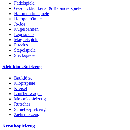
Fädelspiele
Geschicklichkeits- & Balancierspiele
Hämmerchenspiele
Hampelmänner
Jo-Jos
Kugelbahnen
Legespiele
Magnetspiele
Puzzles
Stapelspiele
Steckspiele
Kleinkind-Spielzeug
Bauklötze
Klopfspiele
Kreisel
Lauflernwagen
Motorikspielzeug
Rutscher
Schiebespielzeug
Ziehspielzeug
Kreativspielzeug