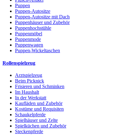
Puppen
Puppen-Autositze
Puppen-Autositze mit Dach
Puppenhäuser und Zubehör
Puppenhochstühle
Puppenmöbel
Puppenmode
Puppenwagen
Puppen-Wickeltaschen
Rollenspielzeug
Arztspielzeug
Beim Picknick
Frisieren und Schminken
Im Haushalt
In der Werkstatt
Kaufläden und Zubehör
Kostüme und Requisiten
Schaukelpferde
Spielhäuser und Zelte
Spielküchen und Zubehör
Steckenpferde