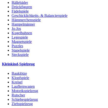
Bällebäder
Drückfiguren
Fädelspiele
Geschicklichkeits- & Balancierspiele
Hämmerchenspiele
Hampelmänner
Jo-Jos
Kugelbahnen
Legespiele
Magnetspiele
Puzzles
Stapelspiele
Steckspiele
Kleinkind-Spielzeug
Bauklötze
Klopfspiele
Kreisel
Lauflernwagen
Motorikspielzeug
Rutscher
Schiebespielzeug
Ziehspielzeug