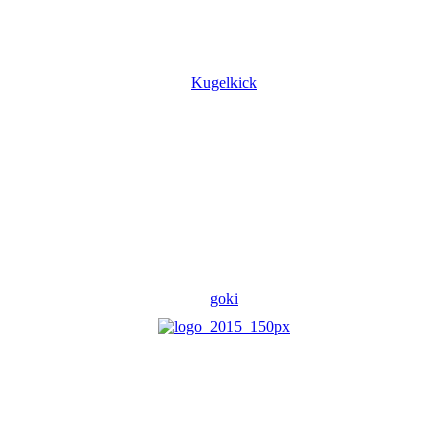
Kugelkick
goki