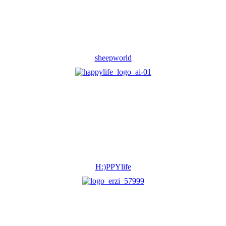
sheepworld
H:)PPYlife