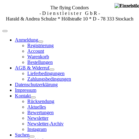
The flying Condors
- D i e n s t l e i s t e r G b R -
Harald & Andrea Schulze * Höllstraße 10 * D - 78 333 Stockach
Anmeldung
Registrierung
Account
Warenkorb
Bestellungen
AGB & Widerruf
Lieferbedingungen
Zahlungsbedingungen
Datenschutzerklärung
Impressum
Kontakt
Rücksendung
Aktuelles
Bewertungen
Newsletter
Newsletter-Archiv
Instagram
Suchen