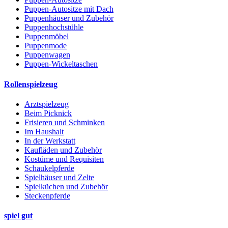
Puppen-Autositze mit Dach
Puppenhäuser und Zubehör
Puppenhochstühle
Puppenmöbel
Puppenmode
Puppenwagen
Puppen-Wickeltaschen
Rollenspielzeug
Arztspielzeug
Beim Picknick
Frisieren und Schminken
Im Haushalt
In der Werkstatt
Kaufläden und Zubehör
Kostüme und Requisiten
Schaukelpferde
Spielhäuser und Zelte
Spielküchen und Zubehör
Steckenpferde
spiel gut