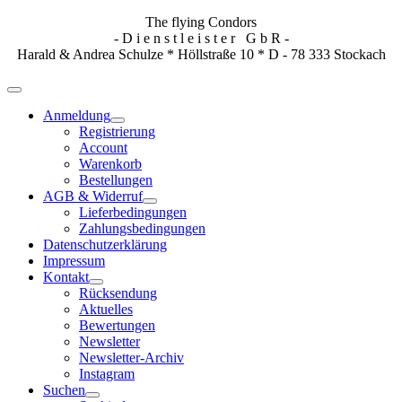
The flying Condors
- D i e n s t l e i s t e r G b R -
Harald & Andrea Schulze * Höllstraße 10 * D - 78 333 Stockach
Anmeldung
Registrierung
Account
Warenkorb
Bestellungen
AGB & Widerruf
Lieferbedingungen
Zahlungsbedingungen
Datenschutzerklärung
Impressum
Kontakt
Rücksendung
Aktuelles
Bewertungen
Newsletter
Newsletter-Archiv
Instagram
Suchen