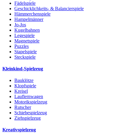
Fädelspiele
Geschicklichkeits- & Balancierspiele
Hämmerchenspiele
Hampelmänner
Jo-Jos
Kugelbahnen
Legespiele
Magnetspiele
Puzzles
Stapelspiele
Steckspiele
Kleinkind-Spielzeug
Bauklötze
Klopfspiele
Kreisel
Lauflernwagen
Motorikspielzeug
Rutscher
Schiebespielzeug
Ziehspielzeug
Kreativspielzeug