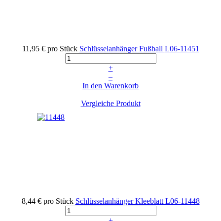
11,95 €
pro Stück
Schlüsselanhänger Fußball
L06-11451
+
–
In den Warenkorb
Vergleiche Produkt
8,44 €
pro Stück
Schlüsselanhänger Kleeblatt
L06-11448
+