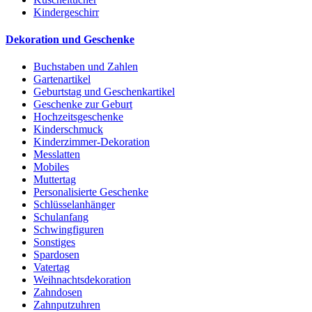
Kindergeschirr
Dekoration und Geschenke
Buchstaben und Zahlen
Gartenartikel
Geburtstag und Geschenkartikel
Geschenke zur Geburt
Hochzeitsgeschenke
Kinderschmuck
Kinderzimmer-Dekoration
Messlatten
Mobiles
Muttertag
Personalisierte Geschenke
Schlüsselanhänger
Schulanfang
Schwingfiguren
Sonstiges
Spardosen
Vatertag
Weihnachtsdekoration
Zahndosen
Zahnputzuhren