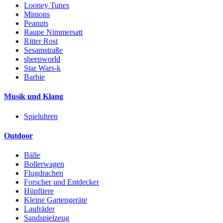
Looney Tunes
Minions
Peanuts
Raupe Nimmersatt
Ritter Rost
Sesamstraße
sheepworld
Star Wars-k
Barbie
Musik und Klang
Spieluhren
Outdoor
Bälle
Bollerwagen
Flugdrachen
Forscher und Entdecker
Hüpftiere
Kleine Gartengeräte
Laufräder
Sandspielzeug