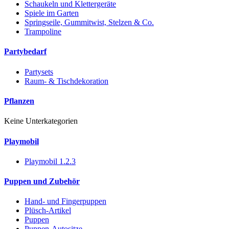
Schaukeln und Klettergeräte
Spiele im Garten
Springseile, Gummitwist, Stelzen & Co.
Trampoline
Partybedarf
Partysets
Raum- & Tischdekoration
Pflanzen
Keine Unterkategorien
Playmobil
Playmobil 1.2.3
Puppen und Zubehör
Hand- und Fingerpuppen
Plüsch-Artikel
Puppen
Puppen-Autositze