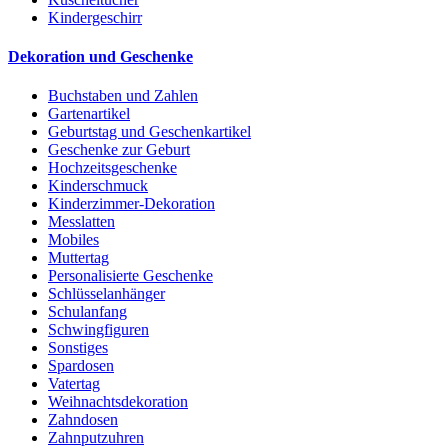
Kindergeschirr
Dekoration und Geschenke
Buchstaben und Zahlen
Gartenartikel
Geburtstag und Geschenkartikel
Geschenke zur Geburt
Hochzeitsgeschenke
Kinderschmuck
Kinderzimmer-Dekoration
Messlatten
Mobiles
Muttertag
Personalisierte Geschenke
Schlüsselanhänger
Schulanfang
Schwingfiguren
Sonstiges
Spardosen
Vatertag
Weihnachtsdekoration
Zahndosen
Zahnputzuhren