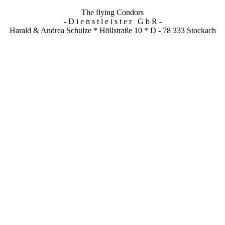
The flying Condors
- D i e n s t l e i s t e r G b R -
Harald & Andrea Schulze * Höllstraße 10 * D - 78 333 Stockach