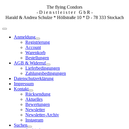
The flying Condors
- D i e n s t l e i s t e r G b R -
Harald & Andrea Schulze * Höllstraße 10 * D - 78 333 Stockach
Anmeldung
Registrierung
Account
Warenkorb
Bestellungen
AGB & Widerruf
Lieferbedingungen
Zahlungsbedingungen
Datenschutzerklärung
Impressum
Kontakt
Rücksendung
Aktuelles
Bewertungen
Newsletter
Newsletter-Archiv
Instagram
Suchen