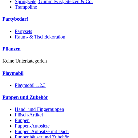
Springseile, Gummitwist, Stelzen & Co.
Trampoline
Partybedarf
Partysets
Raum- & Tischdekoration
Pflanzen
Keine Unterkategorien
Playmobil
Playmobil 1.2.3
Puppen und Zubehör
Hand- und Fingerpuppen
Plüsch-Artikel
Puppen
Puppen-Autositze
Puppen-Autositze mit Dach
Puppenhäuser und Zubehör