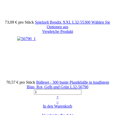
73,09 €
pro Stück
Spielzelt Bendix XXL
L32-55300
Wählen Sie
Optionen aus
Vergleiche Produkt
70,57 €
pro Stück
Bälleset - 300 bunte Plastikbälle in knalligem
Blau, Rot, Gelb und Grün
L32-56790
+
–
In den Warenkorb