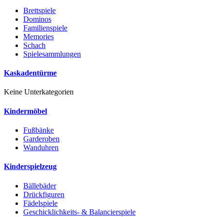
Brettspiele
Dominos
Familienspiele
Memories
Schach
Spielesammlungen
Kaskadentürme
Keine Unterkategorien
Kindermöbel
Fußbänke
Garderoben
Wanduhren
Kinderspielzeug
Bällebäder
Drückfiguren
Fädelspiele
Geschicklichkeits- & Balancierspiele