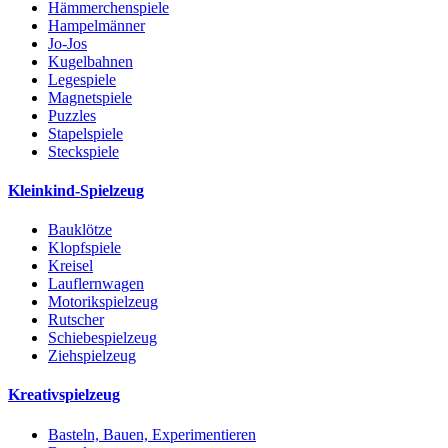
Hämmerchenspiele
Hampelmänner
Jo-Jos
Kugelbahnen
Legespiele
Magnetspiele
Puzzles
Stapelspiele
Steckspiele
Kleinkind-Spielzeug
Bauklötze
Klopfspiele
Kreisel
Lauflernwagen
Motorikspielzeug
Rutscher
Schiebespielzeug
Ziehspielzeug
Kreativspielzeug
Basteln, Bauen, Experimentieren