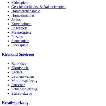
Fädelspiele
Geschicklichkeits- & Balancierspiele
Hämmerchenspiele
Hampelmänner
Jo-Jos
Kugelbahnen
Legespiele
Magnetspiele
Puzzles
Stapelspiele
Steckspiele
Kleinkind-Spielzeug
Bauklötze
Klopfspiele
Kreisel
Lauflernwagen
Motorikspielzeug
Rutscher
Schiebespielzeug
Ziehspielzeug
Kreativspielzeug