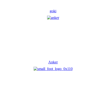
goki
Anker