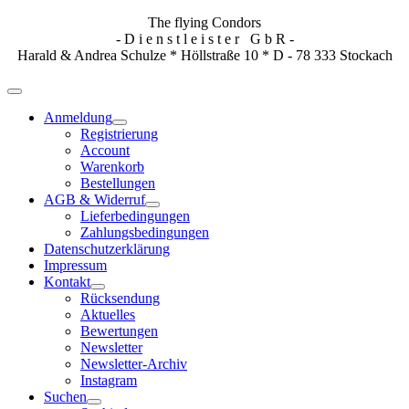
The flying Condors
- D i e n s t l e i s t e r G b R -
Harald & Andrea Schulze * Höllstraße 10 * D - 78 333 Stockach
Anmeldung
Registrierung
Account
Warenkorb
Bestellungen
AGB & Widerruf
Lieferbedingungen
Zahlungsbedingungen
Datenschutzerklärung
Impressum
Kontakt
Rücksendung
Aktuelles
Bewertungen
Newsletter
Newsletter-Archiv
Instagram
Suchen