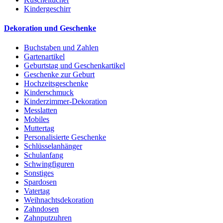
Kindergeschirr
Dekoration und Geschenke
Buchstaben und Zahlen
Gartenartikel
Geburtstag und Geschenkartikel
Geschenke zur Geburt
Hochzeitsgeschenke
Kinderschmuck
Kinderzimmer-Dekoration
Messlatten
Mobiles
Muttertag
Personalisierte Geschenke
Schlüsselanhänger
Schulanfang
Schwingfiguren
Sonstiges
Spardosen
Vatertag
Weihnachtsdekoration
Zahndosen
Zahnputzuhren