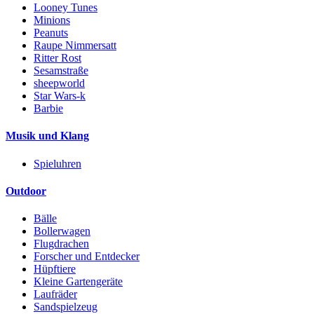
Looney Tunes
Minions
Peanuts
Raupe Nimmersatt
Ritter Rost
Sesamstraße
sheepworld
Star Wars-k
Barbie
Musik und Klang
Spieluhren
Outdoor
Bälle
Bollerwagen
Flugdrachen
Forscher und Entdecker
Hüpftiere
Kleine Gartengeräte
Laufräder
Sandspielzeug