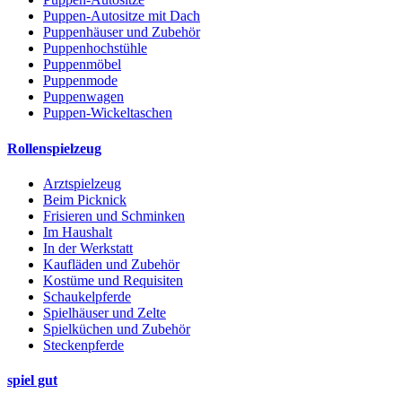
Puppen-Autositze mit Dach
Puppenhäuser und Zubehör
Puppenhochstühle
Puppenmöbel
Puppenmode
Puppenwagen
Puppen-Wickeltaschen
Rollenspielzeug
Arztspielzeug
Beim Picknick
Frisieren und Schminken
Im Haushalt
In der Werkstatt
Kaufläden und Zubehör
Kostüme und Requisiten
Schaukelpferde
Spielhäuser und Zelte
Spielküchen und Zubehör
Steckenpferde
spiel gut