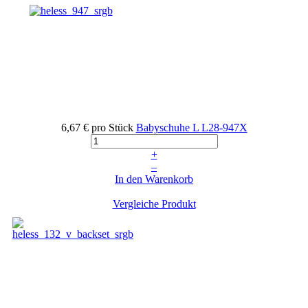
6,67 €
pro Stück
Babyschuhe L
L28-947X
+
–
In den Warenkorb
Vergleiche Produkt