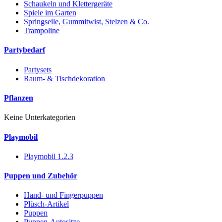
Schaukeln und Klettergeräte
Spiele im Garten
Springseile, Gummitwist, Stelzen & Co.
Trampoline
Partybedarf
Partysets
Raum- & Tischdekoration
Pflanzen
Keine Unterkategorien
Playmobil
Playmobil 1.2.3
Puppen und Zubehör
Hand- und Fingerpuppen
Plüsch-Artikel
Puppen
Puppen-Autositze