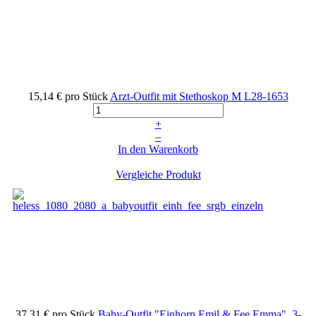
15,14 €
pro Stück
Arzt-Outfit mit Stethoskop M
L28-1653
+
–
In den Warenkorb
Vergleiche Produkt
37,31 €
pro Stück
Baby-Outfit "Einhorn Emil & Fee Emma", 3-