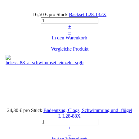
16,50 €
pro Stück
Backset
L28-132X
+
–
In den Warenkorb
Vergleiche Produkt
24,30 €
pro Stück
Badeanzug, Clogs, Schwimmring und -flügel
L
L28-88X
+
–