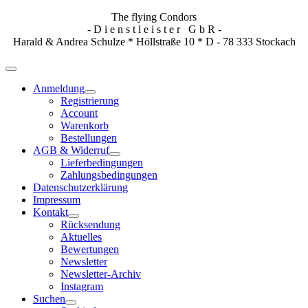
The flying Condors
- D i e n s t l e i s t e r G b R -
Harald & Andrea Schulze * Höllstraße 10 * D - 78 333 Stockach
Anmeldung
Registrierung
Account
Warenkorb
Bestellungen
AGB & Widerruf
Lieferbedingungen
Zahlungsbedingungen
Datenschutzerklärung
Impressum
Kontakt
Rücksendung
Aktuelles
Bewertungen
Newsletter
Newsletter-Archiv
Instagram
Suchen