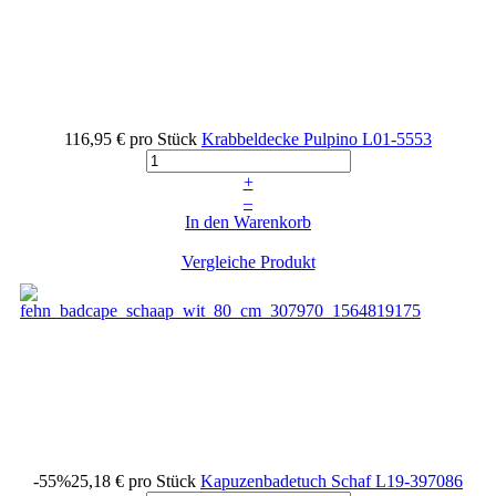
116,95 €
pro Stück
Krabbeldecke Pulpino
L01-5553
+
–
In den Warenkorb
Vergleiche Produkt
-55%
25,18 €
pro Stück
Kapuzenbadetuch Schaf
L19-397086