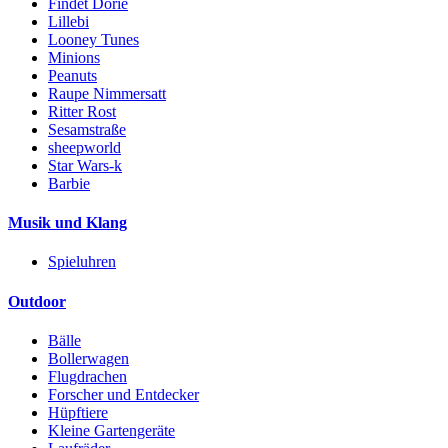
Findet Dorie
Lillebi
Looney Tunes
Minions
Peanuts
Raupe Nimmersatt
Ritter Rost
Sesamstraße
sheepworld
Star Wars-k
Barbie
Musik und Klang
Spieluhren
Outdoor
Bälle
Bollerwagen
Flugdrachen
Forscher und Entdecker
Hüpftiere
Kleine Gartengeräte