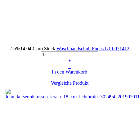
-55%
14,04 €
pro Stück
Waschhandschuh Fuchs
L19-071412
+
–
In den Warenkorb
Vergleiche Produkt