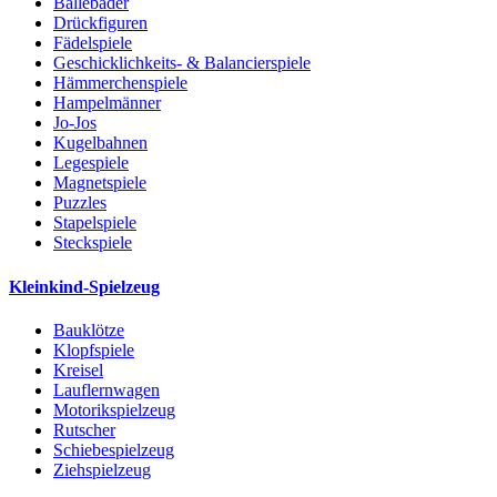
Bällebäder
Drückfiguren
Fädelspiele
Geschicklichkeits- & Balancierspiele
Hämmerchenspiele
Hampelmänner
Jo-Jos
Kugelbahnen
Legespiele
Magnetspiele
Puzzles
Stapelspiele
Steckspiele
Kleinkind-Spielzeug
Bauklötze
Klopfspiele
Kreisel
Lauflernwagen
Motorikspielzeug
Rutscher
Schiebespielzeug
Ziehspielzeug