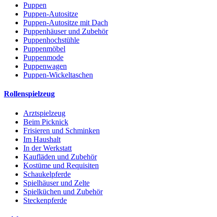
Puppen
Puppen-Autositze
Puppen-Autositze mit Dach
Puppenhäuser und Zubehör
Puppenhochstühle
Puppenmöbel
Puppenmode
Puppenwagen
Puppen-Wickeltaschen
Rollenspielzeug
Arztspielzeug
Beim Picknick
Frisieren und Schminken
Im Haushalt
In der Werkstatt
Kaufläden und Zubehör
Kostüme und Requisiten
Schaukelpferde
Spielhäuser und Zelte
Spielküchen und Zubehör
Steckenpferde