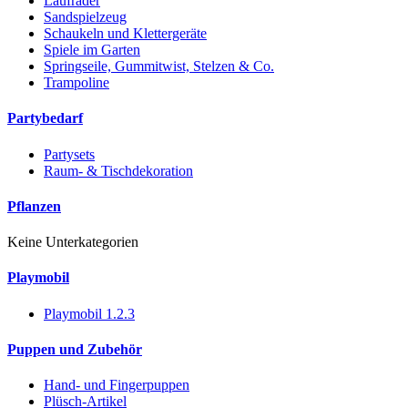
Laufräder
Sandspielzeug
Schaukeln und Klettergeräte
Spiele im Garten
Springseile, Gummitwist, Stelzen & Co.
Trampoline
Partybedarf
Partysets
Raum- & Tischdekoration
Pflanzen
Keine Unterkategorien
Playmobil
Playmobil 1.2.3
Puppen und Zubehör
Hand- und Fingerpuppen
Plüsch-Artikel