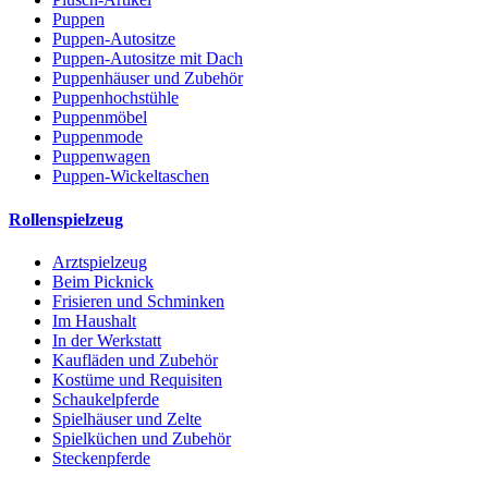
Puppen
Puppen-Autositze
Puppen-Autositze mit Dach
Puppenhäuser und Zubehör
Puppenhochstühle
Puppenmöbel
Puppenmode
Puppenwagen
Puppen-Wickeltaschen
Rollenspielzeug
Arztspielzeug
Beim Picknick
Frisieren und Schminken
Im Haushalt
In der Werkstatt
Kaufläden und Zubehör
Kostüme und Requisiten
Schaukelpferde
Spielhäuser und Zelte
Spielküchen und Zubehör
Steckenpferde