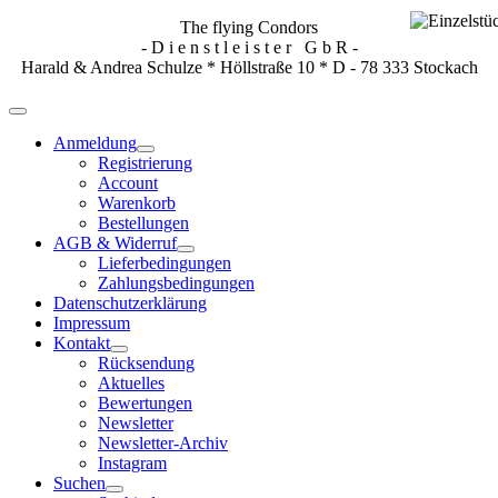
The flying Condors
- D i e n s t l e i s t e r G b R -
Harald & Andrea Schulze * Höllstraße 10 * D - 78 333 Stockach
Anmeldung
Registrierung
Account
Warenkorb
Bestellungen
AGB & Widerruf
Lieferbedingungen
Zahlungsbedingungen
Datenschutzerklärung
Impressum
Kontakt
Rücksendung
Aktuelles
Bewertungen
Newsletter
Newsletter-Archiv
Instagram
Suchen