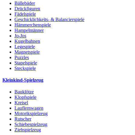
Bällebäder
Drückfiguren
Fädelspiele
Geschicklichkeits- & Balancierspiele
Hämmerchenspiele
Hampelmänner
Jo-Jos
Kugelbahnen
Legespiele
Magnetspiele
Puzzles
Stapelspiele
Steckspiele
Kleinkind-Spielzeug
Bauklötze
Klopfspiele
Kreisel
Lauflernwagen
Motorikspielzeug
Rutscher
Schiebespielzeug
Ziehspielzeug