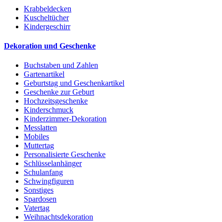
Krabbeldecken
Kuscheltücher
Kindergeschirr
Dekoration und Geschenke
Buchstaben und Zahlen
Gartenartikel
Geburtstag und Geschenkartikel
Geschenke zur Geburt
Hochzeitsgeschenke
Kinderschmuck
Kinderzimmer-Dekoration
Messlatten
Mobiles
Muttertag
Personalisierte Geschenke
Schlüsselanhänger
Schulanfang
Schwingfiguren
Sonstiges
Spardosen
Vatertag
Weihnachtsdekoration