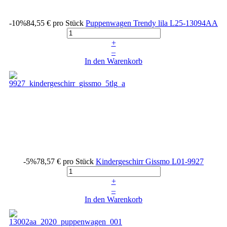
-10%
84,55 €
pro Stück
Puppenwagen Trendy lila
L25-13094AA
+
–
In den Warenkorb
-5%
78,57 €
pro Stück
Kindergeschirr Gissmo
L01-9927
+
–
In den Warenkorb