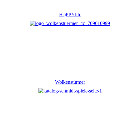
H:)PPYlife
Wolkenstürmer