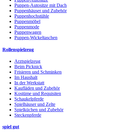
Puppen-Autositze mit Dach
Puppenhäuser und Zubehör
Puppenhochstühle
Puppenmöbel
Puppenmode
Puppenwagen
Puppen-Wickeltaschen
Rollenspielzeug
Arztspielzeug
Beim Picknick
Frisieren und Schminken
Im Haushalt
In der Werkstatt
Kaufläden und Zubehör
Kostüme und Requisiten
Schaukelpferde
Spielhäuser und Zelte
Spielküchen und Zubehör
Steckenpferde
spiel gut