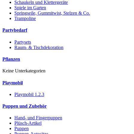
Schaukeln und Klettergeräte
Spiele im Garten
Springseile, Gummitwist, Stelzen & Co.
Trampoline
Partybedarf
Partysets
Raum- & Tischdekoration
Pflanzen
Keine Unterkategorien
Playmobil
Playmobil 1.2.3
Puppen und Zubehör
Hand- und Fingerpuppen
Plüsch-Artikel
Puppen
Puppen-Autositze