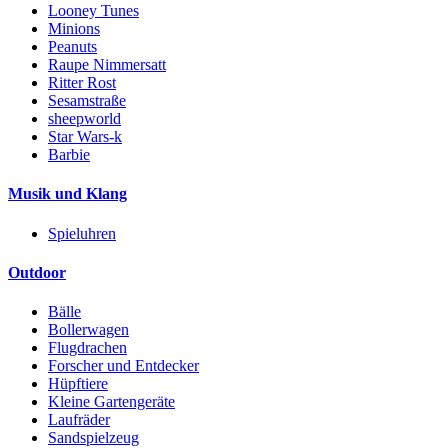
Looney Tunes
Minions
Peanuts
Raupe Nimmersatt
Ritter Rost
Sesamstraße
sheepworld
Star Wars-k
Barbie
Musik und Klang
Spieluhren
Outdoor
Bälle
Bollerwagen
Flugdrachen
Forscher und Entdecker
Hüpftiere
Kleine Gartengeräte
Laufräder
Sandspielzeug