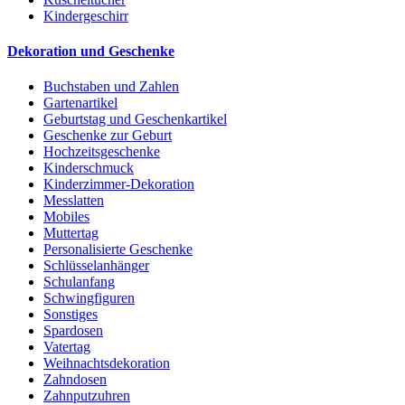
Kindergeschirr
Dekoration und Geschenke
Buchstaben und Zahlen
Gartenartikel
Geburtstag und Geschenkartikel
Geschenke zur Geburt
Hochzeitsgeschenke
Kinderschmuck
Kinderzimmer-Dekoration
Messlatten
Mobiles
Muttertag
Personalisierte Geschenke
Schlüsselanhänger
Schulanfang
Schwingfiguren
Sonstiges
Spardosen
Vatertag
Weihnachtsdekoration
Zahndosen
Zahnputzuhren