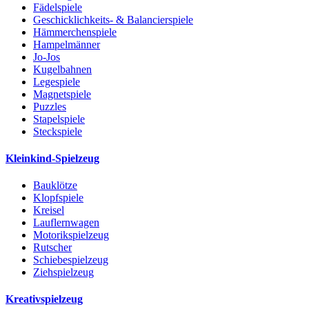
Fädelspiele
Geschicklichkeits- & Balancierspiele
Hämmerchenspiele
Hampelmänner
Jo-Jos
Kugelbahnen
Legespiele
Magnetspiele
Puzzles
Stapelspiele
Steckspiele
Kleinkind-Spielzeug
Bauklötze
Klopfspiele
Kreisel
Lauflernwagen
Motorikspielzeug
Rutscher
Schiebespielzeug
Ziehspielzeug
Kreativspielzeug