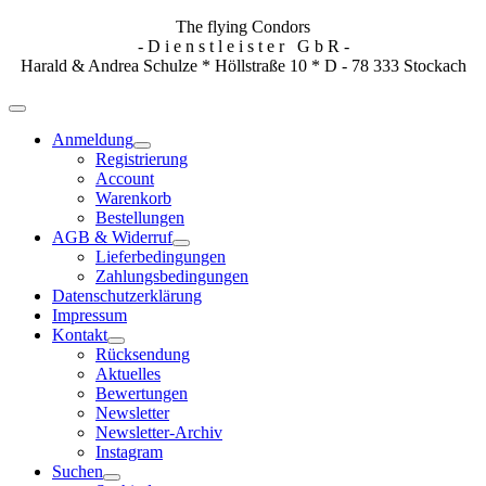
The flying Condors
- D i e n s t l e i s t e r G b R -
Harald & Andrea Schulze * Höllstraße 10 * D - 78 333 Stockach
Anmeldung
Registrierung
Account
Warenkorb
Bestellungen
AGB & Widerruf
Lieferbedingungen
Zahlungsbedingungen
Datenschutzerklärung
Impressum
Kontakt
Rücksendung
Aktuelles
Bewertungen
Newsletter
Newsletter-Archiv
Instagram
Suchen