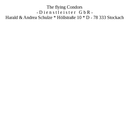
The flying Condors
- D i e n s t l e i s t e r G b R -
Harald & Andrea Schulze * Höllstraße 10 * D - 78 333 Stockach