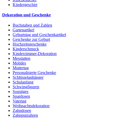
Kindergeschirr
Dekoration und Geschenke
Buchstaben und Zahlen
Gartenartikel
Geburtstag und Geschenkartikel
Geschenke zur Geburt
Hochzeitsgeschenke
Kinderschmuck
Kinderzimmer-Dekoration
Messlatten
Mobiles
Muttertag
Personalisierte Geschenke
Schlüsselanhänger
Schulanfang
Schwingfiguren
Sonstiges
Spardosen
Vatertag
Weihnachtsdekoration
Zahndosen
Zahnputzuhren