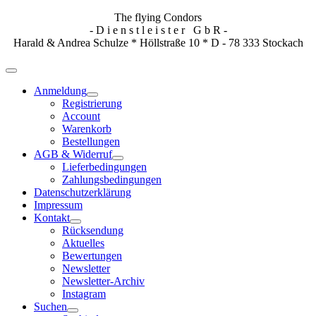
The flying Condors
- D i e n s t l e i s t e r G b R -
Harald & Andrea Schulze * Höllstraße 10 * D - 78 333 Stockach
Anmeldung
Registrierung
Account
Warenkorb
Bestellungen
AGB & Widerruf
Lieferbedingungen
Zahlungsbedingungen
Datenschutzerklärung
Impressum
Kontakt
Rücksendung
Aktuelles
Bewertungen
Newsletter
Newsletter-Archiv
Instagram
Suchen