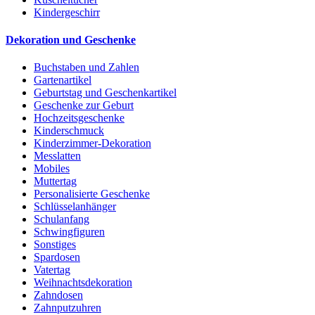
Kindergeschirr
Dekoration und Geschenke
Buchstaben und Zahlen
Gartenartikel
Geburtstag und Geschenkartikel
Geschenke zur Geburt
Hochzeitsgeschenke
Kinderschmuck
Kinderzimmer-Dekoration
Messlatten
Mobiles
Muttertag
Personalisierte Geschenke
Schlüsselanhänger
Schulanfang
Schwingfiguren
Sonstiges
Spardosen
Vatertag
Weihnachtsdekoration
Zahndosen
Zahnputzuhren