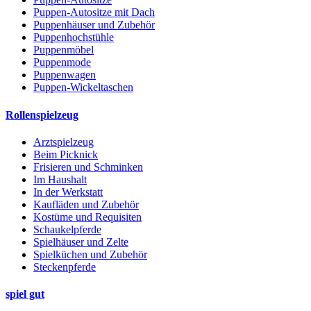
Puppen-Autositze mit Dach
Puppenhäuser und Zubehör
Puppenhochstühle
Puppenmöbel
Puppenmode
Puppenwagen
Puppen-Wickeltaschen
Rollenspielzeug
Arztspielzeug
Beim Picknick
Frisieren und Schminken
Im Haushalt
In der Werkstatt
Kaufläden und Zubehör
Kostüme und Requisiten
Schaukelpferde
Spielhäuser und Zelte
Spielküchen und Zubehör
Steckenpferde
spiel gut