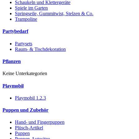
Schaukeln und Klettergeräte
Spiele im Garten
Springseile, Gummitwist, Stelzen & Co.
Trampoline
Partybedarf
Partysets
Raum- & Tischdekoration
Pflanzen
Keine Unterkategorien
Playmobil
Playmobil 1.2.3
Puppen und Zubehör
Hand- und Fingerpuppen
Plüsch-Artikel
Puppen
Puppen-Autositze