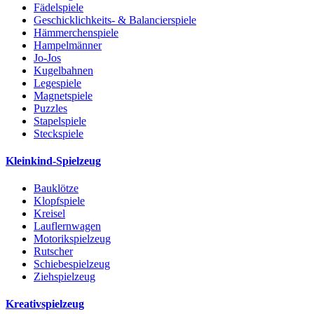
Fädelspiele
Geschicklichkeits- & Balancierspiele
Hämmerchenspiele
Hampelmänner
Jo-Jos
Kugelbahnen
Legespiele
Magnetspiele
Puzzles
Stapelspiele
Steckspiele
Kleinkind-Spielzeug
Bauklötze
Klopfspiele
Kreisel
Lauflernwagen
Motorikspielzeug
Rutscher
Schiebespielzeug
Ziehspielzeug
Kreativspielzeug