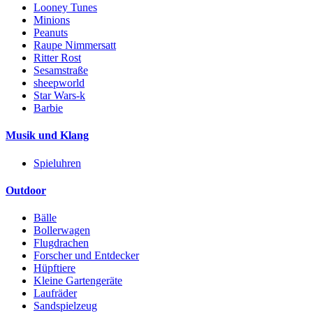
Looney Tunes
Minions
Peanuts
Raupe Nimmersatt
Ritter Rost
Sesamstraße
sheepworld
Star Wars-k
Barbie
Musik und Klang
Spieluhren
Outdoor
Bälle
Bollerwagen
Flugdrachen
Forscher und Entdecker
Hüpftiere
Kleine Gartengeräte
Laufräder
Sandspielzeug