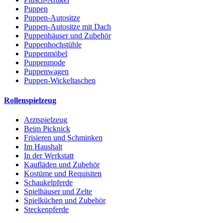
Puppen
Puppen-Autositze
Puppen-Autositze mit Dach
Puppenhäuser und Zubehör
Puppenhochstühle
Puppenmöbel
Puppenmode
Puppenwagen
Puppen-Wickeltaschen
Rollenspielzeug
Arztspielzeug
Beim Picknick
Frisieren und Schminken
Im Haushalt
In der Werkstatt
Kaufläden und Zubehör
Kostüme und Requisiten
Schaukelpferde
Spielhäuser und Zelte
Spielküchen und Zubehör
Steckenpferde