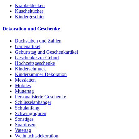
Krabbeldecken
Kuscheltücher
Kindergeschirr
Dekoration und Geschenke
Buchstaben und Zahlen
Gartenartikel
Geburtstag und Geschenkartikel
Geschenke zur Geburt
Hochzeitsgeschenke
Kinderschmuck
Kinderzimmer-Dekoration
Messlatten
Mobiles
Muttertag
Personalisierte Geschenke
Schlüsselanhänger
Schulanfang
Schwingfiguren
Sonstiges
Spardosen
Vatertag
Weihnachtsdekoration