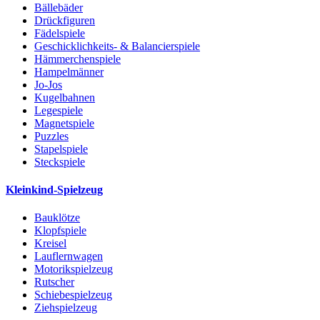
Bällebäder
Drückfiguren
Fädelspiele
Geschicklichkeits- & Balancierspiele
Hämmerchenspiele
Hampelmänner
Jo-Jos
Kugelbahnen
Legespiele
Magnetspiele
Puzzles
Stapelspiele
Steckspiele
Kleinkind-Spielzeug
Bauklötze
Klopfspiele
Kreisel
Lauflernwagen
Motorikspielzeug
Rutscher
Schiebespielzeug
Ziehspielzeug