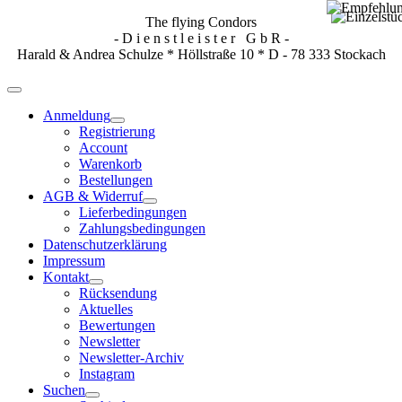
The flying Condors
- D i e n s t l e i s t e r G b R -
Harald & Andrea Schulze * Höllstraße 10 * D - 78 333 Stockach
Anmeldung
Registrierung
Account
Warenkorb
Bestellungen
AGB & Widerruf
Lieferbedingungen
Zahlungsbedingungen
Datenschutzerklärung
Impressum
Kontakt
Rücksendung
Aktuelles
Bewertungen
Newsletter
Newsletter-Archiv
Instagram
Suchen