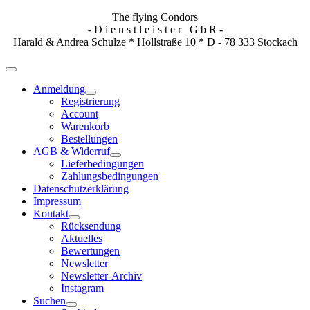
The flying Condors
- D i e n s t l e i s t e r G b R -
Harald & Andrea Schulze * Höllstraße 10 * D - 78 333 Stockach
Anmeldung
Registrierung
Account
Warenkorb
Bestellungen
AGB & Widerruf
Lieferbedingungen
Zahlungsbedingungen
Datenschutzerklärung
Impressum
Kontakt
Rücksendung
Aktuelles
Bewertungen
Newsletter
Newsletter-Archiv
Instagram
Suchen