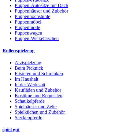
Puppen-Autositze mit Dach
Puppenhäuser und Zubehör
Puppenhochstühle
Puppenmöbel
Puppenmode
Puppenwagen
Puppen-Wickeltaschen
Rollenspielzeug
Arztspielzeug
Beim Picknick
Frisieren und Schminken
Im Haushalt
In der Werkstatt
Kaufläden und Zubehör
Kostüme und Requisiten
Schaukelpferde
Spielhäuser und Zelte
Spielküchen und Zubehör
Steckenpferde
spiel gut