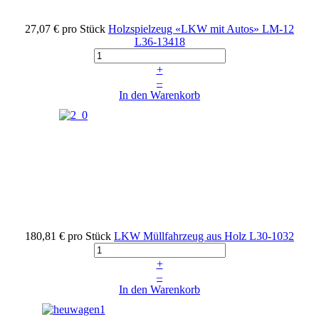
27,07 €
pro Stück
Holzspielzeug «LKW mit Autos» LM-12
L36-13418
+
–
In den Warenkorb
180,81 €
pro Stück
LKW Müllfahrzeug aus Holz
L30-1032
+
–
In den Warenkorb