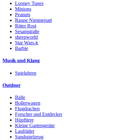
Looney Tunes
Minions
Peanuts
Raupe Nimmersatt
Ritter Rost
Sesamstraße
sheepworld
Star Wars-k
Barbie
Musik und Klang
Spieluhren
Outdoor
Bälle
Bollerwagen
Flugdrachen
Forscher und Entdecker
Hüpftiere
Kleine Gartengeräte
Laufräder
Sandspielzeug