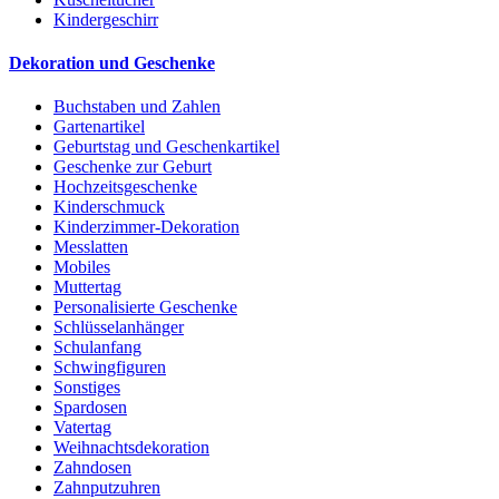
Kindergeschirr
Dekoration und Geschenke
Buchstaben und Zahlen
Gartenartikel
Geburtstag und Geschenkartikel
Geschenke zur Geburt
Hochzeitsgeschenke
Kinderschmuck
Kinderzimmer-Dekoration
Messlatten
Mobiles
Muttertag
Personalisierte Geschenke
Schlüsselanhänger
Schulanfang
Schwingfiguren
Sonstiges
Spardosen
Vatertag
Weihnachtsdekoration
Zahndosen
Zahnputzuhren