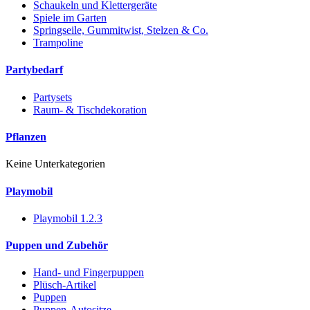
Schaukeln und Klettergeräte
Spiele im Garten
Springseile, Gummitwist, Stelzen & Co.
Trampoline
Partybedarf
Partysets
Raum- & Tischdekoration
Pflanzen
Keine Unterkategorien
Playmobil
Playmobil 1.2.3
Puppen und Zubehör
Hand- und Fingerpuppen
Plüsch-Artikel
Puppen
Puppen-Autositze