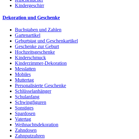
Kindergeschirr
Dekoration und Geschenke
Buchstaben und Zahlen
Gartenartikel
Geburtstag und Geschenkartikel
Geschenke zur Geburt
Hochzeitsgeschenke
Kinderschmuck
Kinderzimmer-Dekoration
Messlatten
Mobiles
Muttertag
Personalisierte Geschenke
Schlüsselanhänger
Schulanfang
Schwingfiguren
Sonstiges
Spardosen
Vatertag
Weihnachtsdekoration
Zahndosen
Zahnputzuhren