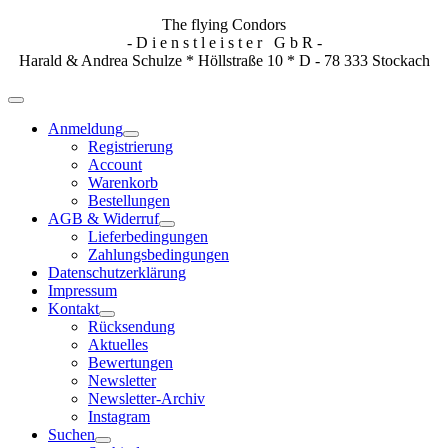
The flying Condors
- D i e n s t l e i s t e r G b R -
Harald & Andrea Schulze * Höllstraße 10 * D - 78 333 Stockach
Anmeldung
Registrierung
Account
Warenkorb
Bestellungen
AGB & Widerruf
Lieferbedingungen
Zahlungsbedingungen
Datenschutzerklärung
Impressum
Kontakt
Rücksendung
Aktuelles
Bewertungen
Newsletter
Newsletter-Archiv
Instagram
Suchen