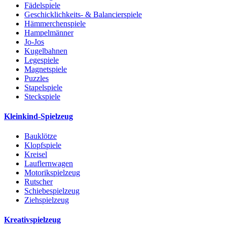
Fädelspiele
Geschicklichkeits- & Balancierspiele
Hämmerchenspiele
Hampelmänner
Jo-Jos
Kugelbahnen
Legespiele
Magnetspiele
Puzzles
Stapelspiele
Steckspiele
Kleinkind-Spielzeug
Bauklötze
Klopfspiele
Kreisel
Lauflernwagen
Motorikspielzeug
Rutscher
Schiebespielzeug
Ziehspielzeug
Kreativspielzeug