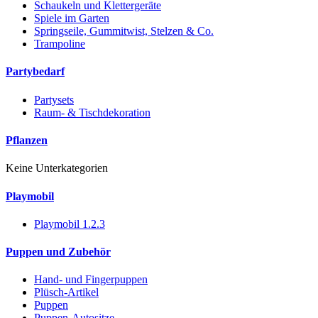
Schaukeln und Klettergeräte
Spiele im Garten
Springseile, Gummitwist, Stelzen & Co.
Trampoline
Partybedarf
Partysets
Raum- & Tischdekoration
Pflanzen
Keine Unterkategorien
Playmobil
Playmobil 1.2.3
Puppen und Zubehör
Hand- und Fingerpuppen
Plüsch-Artikel
Puppen
Puppen-Autositze