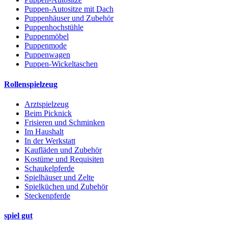
Puppen-Autositze mit Dach
Puppenhäuser und Zubehör
Puppenhochstühle
Puppenmöbel
Puppenmode
Puppenwagen
Puppen-Wickeltaschen
Rollenspielzeug
Arztspielzeug
Beim Picknick
Frisieren und Schminken
Im Haushalt
In der Werkstatt
Kaufläden und Zubehör
Kostüme und Requisiten
Schaukelpferde
Spielhäuser und Zelte
Spielküchen und Zubehör
Steckenpferde
spiel gut