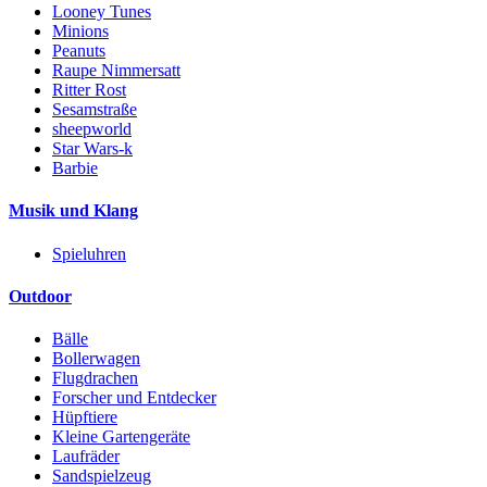
Looney Tunes
Minions
Peanuts
Raupe Nimmersatt
Ritter Rost
Sesamstraße
sheepworld
Star Wars-k
Barbie
Musik und Klang
Spieluhren
Outdoor
Bälle
Bollerwagen
Flugdrachen
Forscher und Entdecker
Hüpftiere
Kleine Gartengeräte
Laufräder
Sandspielzeug