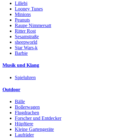
Lillebi
Looney Tunes
Minions
Peanuts
Raupe Nimmersatt
Ritter Rost
Sesamstraße
sheepworld
Star Wars-k
Barbie
Musik und Klang
Spieluhren
Outdoor
Bälle
Bollerwagen
Flugdrachen
Forscher und Entdecker
Hüpftiere
Kleine Gartengeräte
Laufräder