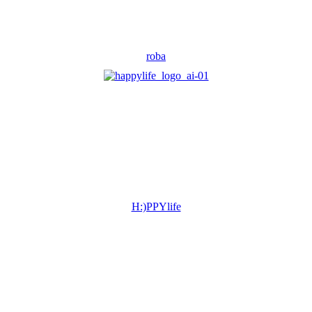
roba
H:)PPYlife