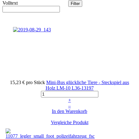
Volltext
15,23 €
pro Stück
Mini-Bus glückliche Tiere - Steckspiel aus
Holz LM-10
L36-13197
+
–
In den Warenkorb
Vergleiche Produkt