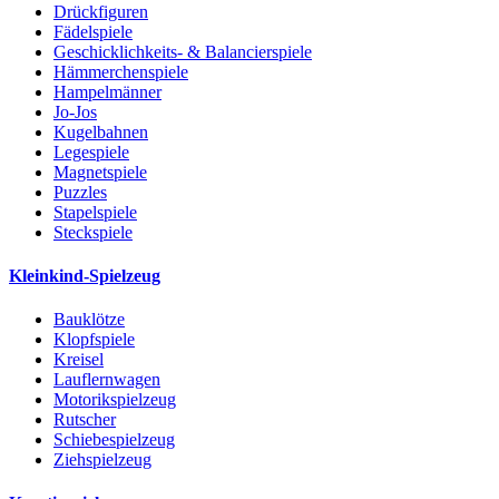
Drückfiguren
Fädelspiele
Geschicklichkeits- & Balancierspiele
Hämmerchenspiele
Hampelmänner
Jo-Jos
Kugelbahnen
Legespiele
Magnetspiele
Puzzles
Stapelspiele
Steckspiele
Kleinkind-Spielzeug
Bauklötze
Klopfspiele
Kreisel
Lauflernwagen
Motorikspielzeug
Rutscher
Schiebespielzeug
Ziehspielzeug