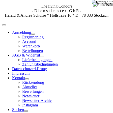
The flying Condors
- D i e n s t l e i s t e r G b R -
Harald & Andrea Schulze * Höllstraße 10 * D - 78 333 Stockach
Anmeldung
Registrierung
Account
Warenkorb
Bestellungen
AGB & Widerruf
Lieferbedingungen
Zahlungsbedingungen
Datenschutzerklärung
Impressum
Kontakt
Rücksendung
Aktuelles
Bewertungen
Newsletter
Newsletter-Archiv
Instagram
Suchen