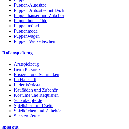
Puppen-Autositze
Puppen-Autositze mit Dach
Puppenhäuser und Zubehör
Puppenhochstühle
Puppenmöbel
Puppenmode
Puppenwagen
Puppen-Wickeltaschen
Rollenspielzeug
Arztspielzeug
Beim Picknick
Frisieren und Schminken
Im Haushalt
In der Werkstatt
Kaufläden und Zubehör
Kostüme und Requisiten
Schaukelpferde
Spielhäuser und Zelte
Spielküchen und Zubehör
Steckenpferde
spiel gut