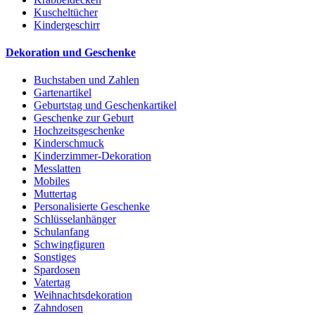
Kuscheltücher
Kindergeschirr
Dekoration und Geschenke
Buchstaben und Zahlen
Gartenartikel
Geburtstag und Geschenkartikel
Geschenke zur Geburt
Hochzeitsgeschenke
Kinderschmuck
Kinderzimmer-Dekoration
Messlatten
Mobiles
Muttertag
Personalisierte Geschenke
Schlüsselanhänger
Schulanfang
Schwingfiguren
Sonstiges
Spardosen
Vatertag
Weihnachtsdekoration
Zahndosen