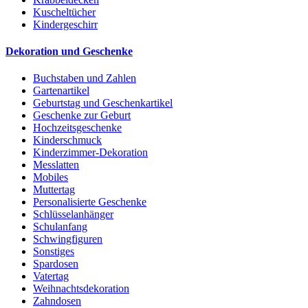
Kuscheltücher
Kindergeschirr
Dekoration und Geschenke
Buchstaben und Zahlen
Gartenartikel
Geburtstag und Geschenkartikel
Geschenke zur Geburt
Hochzeitsgeschenke
Kinderschmuck
Kinderzimmer-Dekoration
Messlatten
Mobiles
Muttertag
Personalisierte Geschenke
Schlüsselanhänger
Schulanfang
Schwingfiguren
Sonstiges
Spardosen
Vatertag
Weihnachtsdekoration
Zahndosen