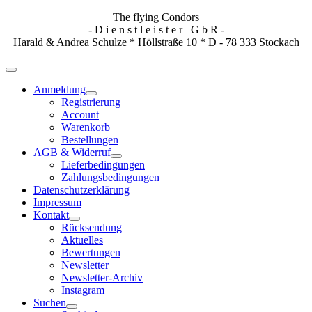
The flying Condors
- D i e n s t l e i s t e r G b R -
Harald & Andrea Schulze * Höllstraße 10 * D - 78 333 Stockach
Anmeldung
Registrierung
Account
Warenkorb
Bestellungen
AGB & Widerruf
Lieferbedingungen
Zahlungsbedingungen
Datenschutzerklärung
Impressum
Kontakt
Rücksendung
Aktuelles
Bewertungen
Newsletter
Newsletter-Archiv
Instagram
Suchen