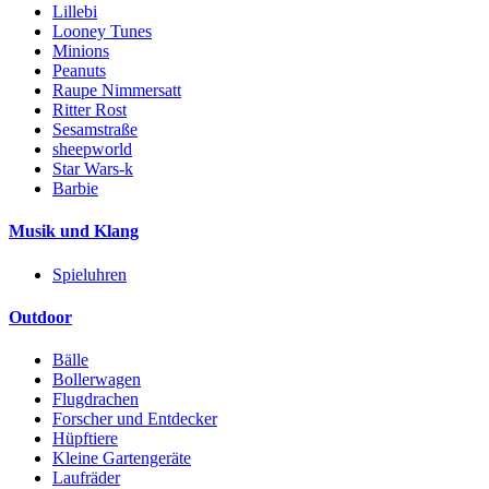
Lillebi
Looney Tunes
Minions
Peanuts
Raupe Nimmersatt
Ritter Rost
Sesamstraße
sheepworld
Star Wars-k
Barbie
Musik und Klang
Spieluhren
Outdoor
Bälle
Bollerwagen
Flugdrachen
Forscher und Entdecker
Hüpftiere
Kleine Gartengeräte
Laufräder