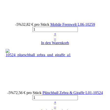
-5%
32,82 €
pro Stück
Mobile Feenwelt
L06-10259
+
–
In den Warenkorb
-5%
72,56 €
pro Stück
Plüschball Zebra & Giraffe
L01-10524
+
–