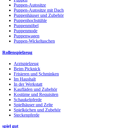
Puppen-Autositze
Puppen-Autositze mit Dach
Puppenhäuser und Zubehör
Puppenhochstühle
Puppenmöbel
Puppenmode
Puppenwagen
Puppen-Wickeltaschen
Rollenspielzeug
Arztspielzeug
Beim Picknick
Frisieren und Schminken
Im Haushalt
In der Werkstatt
Kaufläden und Zubehör
Kostüme und Requisiten
Schaukelpferde
Spielhäuser und Zelte
Spielküchen und Zubehör
Steckenpferde
spiel gut