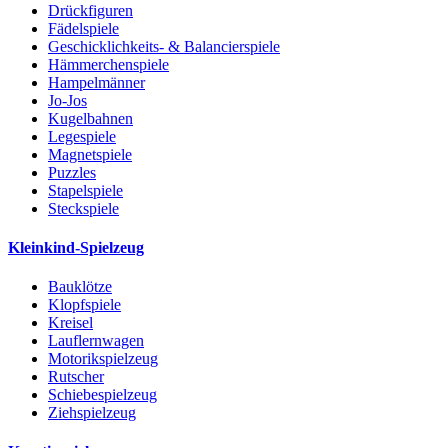
Drückfiguren
Fädelspiele
Geschicklichkeits- & Balancierspiele
Hämmerchenspiele
Hampelmänner
Jo-Jos
Kugelbahnen
Legespiele
Magnetspiele
Puzzles
Stapelspiele
Steckspiele
Kleinkind-Spielzeug
Bauklötze
Klopfspiele
Kreisel
Lauflernwagen
Motorikspielzeug
Rutscher
Schiebespielzeug
Ziehspielzeug