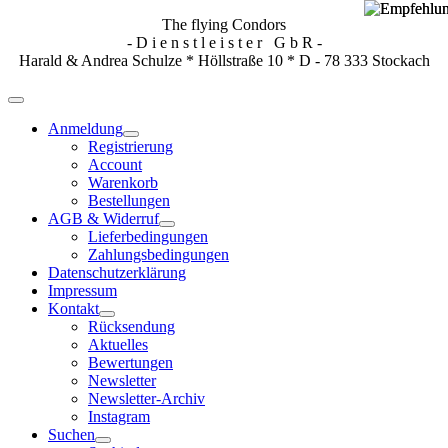
The flying Condors
- D i e n s t l e i s t e r G b R -
Harald & Andrea Schulze * Höllstraße 10 * D - 78 333 Stockach
Anmeldung
Registrierung
Account
Warenkorb
Bestellungen
AGB & Widerruf
Lieferbedingungen
Zahlungsbedingungen
Datenschutzerklärung
Impressum
Kontakt
Rücksendung
Aktuelles
Bewertungen
Newsletter
Newsletter-Archiv
Instagram
Suchen