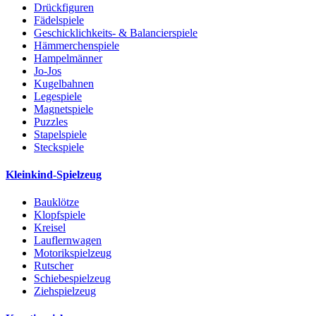
Drückfiguren
Fädelspiele
Geschicklichkeits- & Balancierspiele
Hämmerchenspiele
Hampelmänner
Jo-Jos
Kugelbahnen
Legespiele
Magnetspiele
Puzzles
Stapelspiele
Steckspiele
Kleinkind-Spielzeug
Bauklötze
Klopfspiele
Kreisel
Lauflernwagen
Motorikspielzeug
Rutscher
Schiebespielzeug
Ziehspielzeug