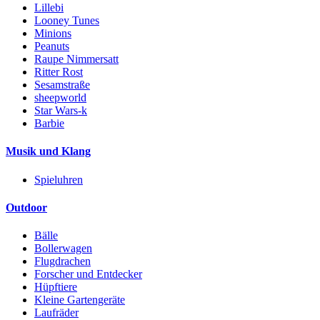
Lillebi
Looney Tunes
Minions
Peanuts
Raupe Nimmersatt
Ritter Rost
Sesamstraße
sheepworld
Star Wars-k
Barbie
Musik und Klang
Spieluhren
Outdoor
Bälle
Bollerwagen
Flugdrachen
Forscher und Entdecker
Hüpftiere
Kleine Gartengeräte
Laufräder