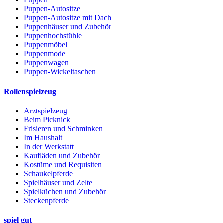
Puppen-Autositze
Puppen-Autositze mit Dach
Puppenhäuser und Zubehör
Puppenhochstühle
Puppenmöbel
Puppenmode
Puppenwagen
Puppen-Wickeltaschen
Rollenspielzeug
Arztspielzeug
Beim Picknick
Frisieren und Schminken
Im Haushalt
In der Werkstatt
Kaufläden und Zubehör
Kostüme und Requisiten
Schaukelpferde
Spielhäuser und Zelte
Spielküchen und Zubehör
Steckenpferde
spiel gut