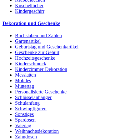
Kuscheltücher
Kindergeschirr
Dekoration und Geschenke
Buchstaben und Zahlen
Gartenartikel
Geburtstag und Geschenkartikel
Geschenke zur Geburt
Hochzeitsgeschenke
Kinderschmuck
Kinderzimmer-Dekoration
Messlatten
Mobiles
Muttertag
Personalisierte Geschenke
Schlüsselanhänger
Schulanfang
Schwingfiguren
Sonstiges
Spardosen
Vatertag
Weihnachtsdekoration
Zahndosen