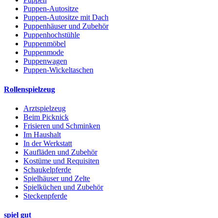
Puppen-Autositze
Puppen-Autositze mit Dach
Puppenhäuser und Zubehör
Puppenhochstühle
Puppenmöbel
Puppenmode
Puppenwagen
Puppen-Wickeltaschen
Rollenspielzeug
Arztspielzeug
Beim Picknick
Frisieren und Schminken
Im Haushalt
In der Werkstatt
Kaufläden und Zubehör
Kostüme und Requisiten
Schaukelpferde
Spielhäuser und Zelte
Spielküchen und Zubehör
Steckenpferde
spiel gut