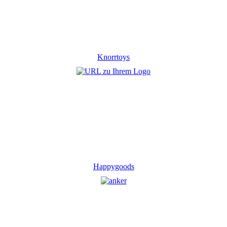
Knorrtoys
Happygoods