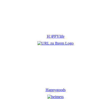
H:)PPYlife
Happygoods