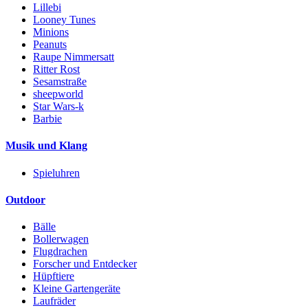
Lillebi
Looney Tunes
Minions
Peanuts
Raupe Nimmersatt
Ritter Rost
Sesamstraße
sheepworld
Star Wars-k
Barbie
Musik und Klang
Spieluhren
Outdoor
Bälle
Bollerwagen
Flugdrachen
Forscher und Entdecker
Hüpftiere
Kleine Gartengeräte
Laufräder