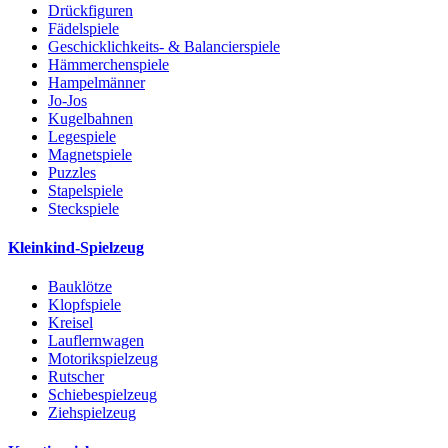
Drückfiguren
Fädelspiele
Geschicklichkeits- & Balancierspiele
Hämmerchenspiele
Hampelmänner
Jo-Jos
Kugelbahnen
Legespiele
Magnetspiele
Puzzles
Stapelspiele
Steckspiele
Kleinkind-Spielzeug
Bauklötze
Klopfspiele
Kreisel
Lauflernwagen
Motorikspielzeug
Rutscher
Schiebespielzeug
Ziehspielzeug