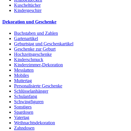
Kuscheltücher
Kindergeschirr
Dekoration und Geschenke
Buchstaben und Zahlen
Gartenartikel
Geburtstag und Geschenkartikel
Geschenke zur Geburt
Hochzeitsgeschenke
Kinderschmuck
Kinderzimmer-Dekoration
Messlatten
Mobiles
Muttertag
Personalisierte Geschenke
Schlüsselanhänger
Schulanfang
Schwingfiguren
Sonstiges
Spardosen
Vatertag
Weihnachtsdekoration
Zahndosen