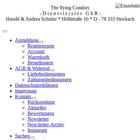
The flying Condors
- D i e n s t l e i s t e r G b R -
Harald & Andrea Schulze * Höllstraße 10 * D - 78 333 Stockach
Anmeldung
Registrierung
Account
Warenkorb
Bestellungen
AGB & Widerruf
Lieferbedingungen
Zahlungsbedingungen
Datenschutzerklärung
Impressum
Kontakt
Rücksendung
Aktuelles
Bewertungen
Newsletter
Newsletter-Archiv
Instagram
Suchen