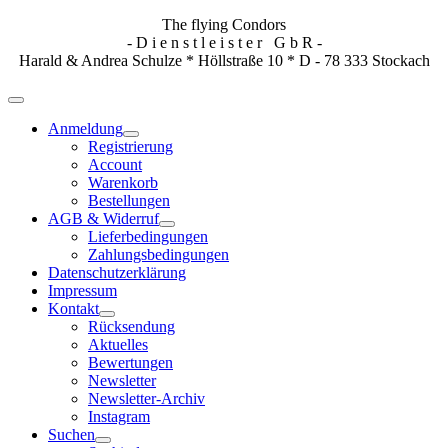
The flying Condors
- D i e n s t l e i s t e r G b R -
Harald & Andrea Schulze * Höllstraße 10 * D - 78 333 Stockach
Anmeldung
Registrierung
Account
Warenkorb
Bestellungen
AGB & Widerruf
Lieferbedingungen
Zahlungsbedingungen
Datenschutzerklärung
Impressum
Kontakt
Rücksendung
Aktuelles
Bewertungen
Newsletter
Newsletter-Archiv
Instagram
Suchen