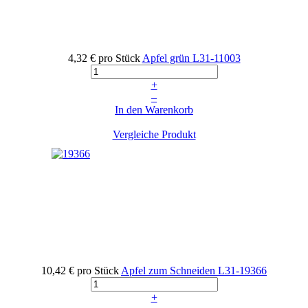
4,32 €
pro Stück
Apfel grün
L31-11003
+
–
In den Warenkorb
Vergleiche Produkt
10,42 €
pro Stück
Apfel zum Schneiden
L31-19366
+