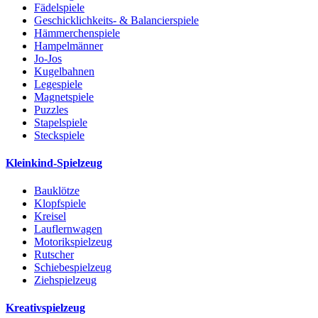
Fädelspiele
Geschicklichkeits- & Balancierspiele
Hämmerchenspiele
Hampelmänner
Jo-Jos
Kugelbahnen
Legespiele
Magnetspiele
Puzzles
Stapelspiele
Steckspiele
Kleinkind-Spielzeug
Bauklötze
Klopfspiele
Kreisel
Lauflernwagen
Motorikspielzeug
Rutscher
Schiebespielzeug
Ziehspielzeug
Kreativspielzeug