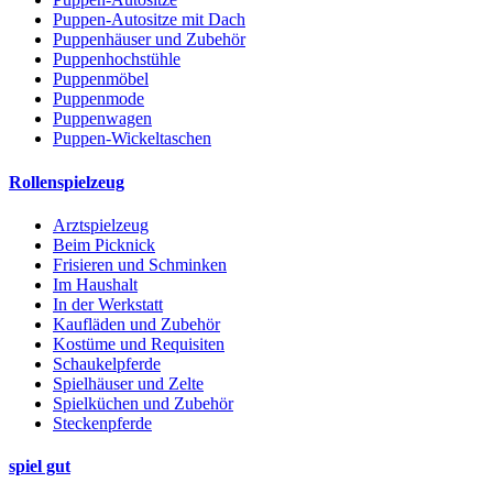
Puppen-Autositze mit Dach
Puppenhäuser und Zubehör
Puppenhochstühle
Puppenmöbel
Puppenmode
Puppenwagen
Puppen-Wickeltaschen
Rollenspielzeug
Arztspielzeug
Beim Picknick
Frisieren und Schminken
Im Haushalt
In der Werkstatt
Kaufläden und Zubehör
Kostüme und Requisiten
Schaukelpferde
Spielhäuser und Zelte
Spielküchen und Zubehör
Steckenpferde
spiel gut