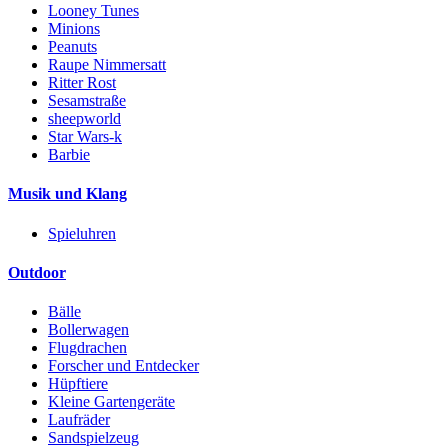
Looney Tunes
Minions
Peanuts
Raupe Nimmersatt
Ritter Rost
Sesamstraße
sheepworld
Star Wars-k
Barbie
Musik und Klang
Spieluhren
Outdoor
Bälle
Bollerwagen
Flugdrachen
Forscher und Entdecker
Hüpftiere
Kleine Gartengeräte
Laufräder
Sandspielzeug