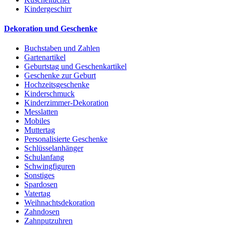
Kindergeschirr
Dekoration und Geschenke
Buchstaben und Zahlen
Gartenartikel
Geburtstag und Geschenkartikel
Geschenke zur Geburt
Hochzeitsgeschenke
Kinderschmuck
Kinderzimmer-Dekoration
Messlatten
Mobiles
Muttertag
Personalisierte Geschenke
Schlüsselanhänger
Schulanfang
Schwingfiguren
Sonstiges
Spardosen
Vatertag
Weihnachtsdekoration
Zahndosen
Zahnputzuhren