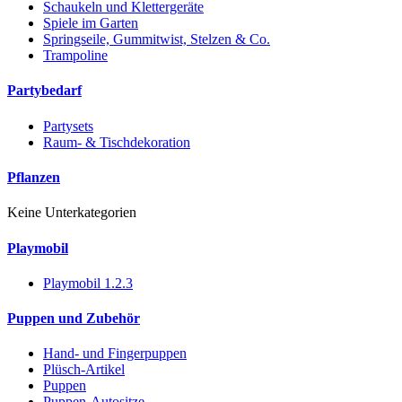
Schaukeln und Klettergeräte
Spiele im Garten
Springseile, Gummitwist, Stelzen & Co.
Trampoline
Partybedarf
Partysets
Raum- & Tischdekoration
Pflanzen
Keine Unterkategorien
Playmobil
Playmobil 1.2.3
Puppen und Zubehör
Hand- und Fingerpuppen
Plüsch-Artikel
Puppen
Puppen-Autositze