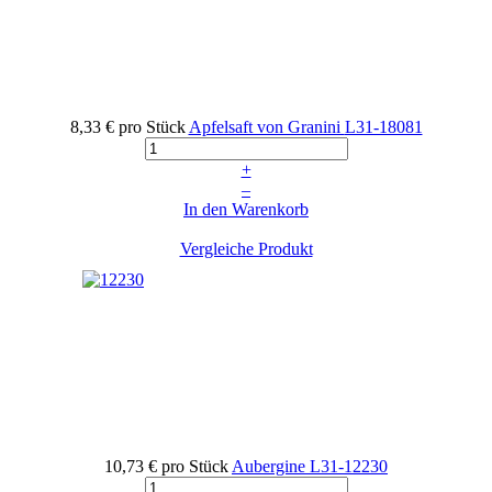
8,33 €
pro Stück
Apfelsaft von Granini
L31-18081
+
–
In den Warenkorb
Vergleiche Produkt
10,73 €
pro Stück
Aubergine
L31-12230