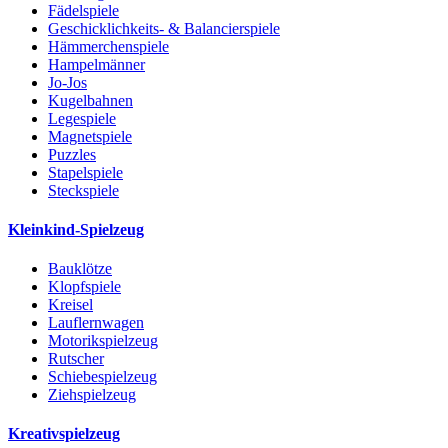
Fädelspiele
Geschicklichkeits- & Balancierspiele
Hämmerchenspiele
Hampelmänner
Jo-Jos
Kugelbahnen
Legespiele
Magnetspiele
Puzzles
Stapelspiele
Steckspiele
Kleinkind-Spielzeug
Bauklötze
Klopfspiele
Kreisel
Lauflernwagen
Motorikspielzeug
Rutscher
Schiebespielzeug
Ziehspielzeug
Kreativspielzeug