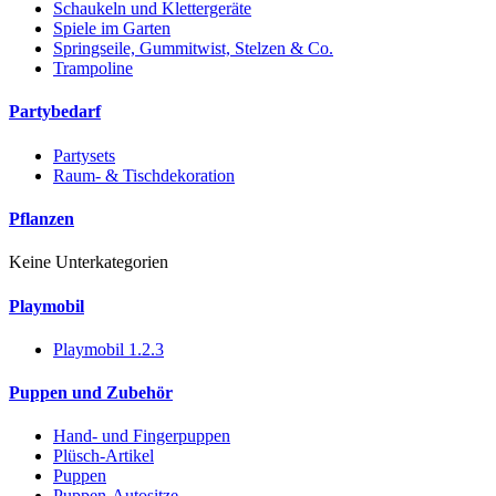
Schaukeln und Klettergeräte
Spiele im Garten
Springseile, Gummitwist, Stelzen & Co.
Trampoline
Partybedarf
Partysets
Raum- & Tischdekoration
Pflanzen
Keine Unterkategorien
Playmobil
Playmobil 1.2.3
Puppen und Zubehör
Hand- und Fingerpuppen
Plüsch-Artikel
Puppen
Puppen-Autositze