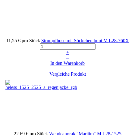
11,55 €
pro Stück
Strumpfhose mit Söckchen bunt M
L28-760X
+
–
In den Warenkorb
Vergleiche Produkt
22,69 €
pro Stück
Wendeanorak "Maritim" M
L28-1525