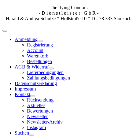
The flying Condors
- D i e n s t l e i s t e r G b R -
Harald & Andrea Schulze * Höllstraße 10 * D - 78 333 Stockach
Anmeldung
Registrierung
Account
Warenkorb
Bestellungen
AGB & Widerruf
Lieferbedingungen
Zahlungsbedingungen
Datenschutzerklärung
Impressum
Kontakt
Rücksendung
Aktuelles
Bewertungen
Newsletter
Newsletter-Archiv
Instagram
Suchen