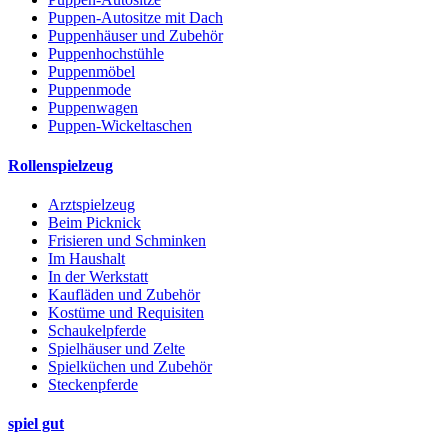
Puppen-Autositze mit Dach
Puppenhäuser und Zubehör
Puppenhochstühle
Puppenmöbel
Puppenmode
Puppenwagen
Puppen-Wickeltaschen
Rollenspielzeug
Arztspielzeug
Beim Picknick
Frisieren und Schminken
Im Haushalt
In der Werkstatt
Kaufläden und Zubehör
Kostüme und Requisiten
Schaukelpferde
Spielhäuser und Zelte
Spielküchen und Zubehör
Steckenpferde
spiel gut