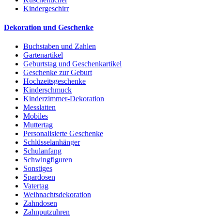
Kindergeschirr
Dekoration und Geschenke
Buchstaben und Zahlen
Gartenartikel
Geburtstag und Geschenkartikel
Geschenke zur Geburt
Hochzeitsgeschenke
Kinderschmuck
Kinderzimmer-Dekoration
Messlatten
Mobiles
Muttertag
Personalisierte Geschenke
Schlüsselanhänger
Schulanfang
Schwingfiguren
Sonstiges
Spardosen
Vatertag
Weihnachtsdekoration
Zahndosen
Zahnputzuhren