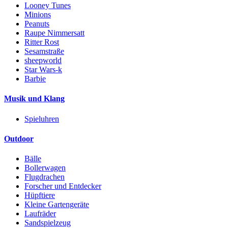
Looney Tunes
Minions
Peanuts
Raupe Nimmersatt
Ritter Rost
Sesamstraße
sheepworld
Star Wars-k
Barbie
Musik und Klang
Spieluhren
Outdoor
Bälle
Bollerwagen
Flugdrachen
Forscher und Entdecker
Hüpftiere
Kleine Gartengeräte
Laufräder
Sandspielzeug