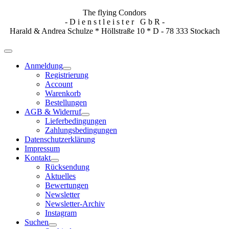
The flying Condors
- D i e n s t l e i s t e r G b R -
Harald & Andrea Schulze * Höllstraße 10 * D - 78 333 Stockach
Anmeldung
Registrierung
Account
Warenkorb
Bestellungen
AGB & Widerruf
Lieferbedingungen
Zahlungsbedingungen
Datenschutzerklärung
Impressum
Kontakt
Rücksendung
Aktuelles
Bewertungen
Newsletter
Newsletter-Archiv
Instagram
Suchen