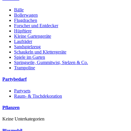
Bälle
Bollerwagen
Flugdrachen
Forscher und Entdecker
Hüpftiere
Kleine Gartengeräte
Laufräder
Sandspielzeug
Schaukeln und Klettergeräte
Spiele im Garten
Springseile, Gummitwist, Stelzen & Co.
Trampoline
Partybedarf
Partysets
Raum- & Tischdekoration
Pflanzen
Keine Unterkategorien
Playmobil