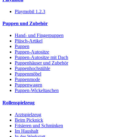
Playmobil 1.2.3
Puppen und Zubehör
Hand- und Fingerpuppen
Plüsch-Artikel
Puppen
Puppen-Autositze
Puppen-Autositze mit Dach
Puppenhäuser und Zubehör
Puppenhochstühle
Puppenmöbel
Puppenmode
Puppenwagen
Puppen-Wickeltaschen
Rollenspielzeug
Arztspielzeug
Beim Picknick
Frisieren und Schminken
Im Haushalt
In der Werkstatt