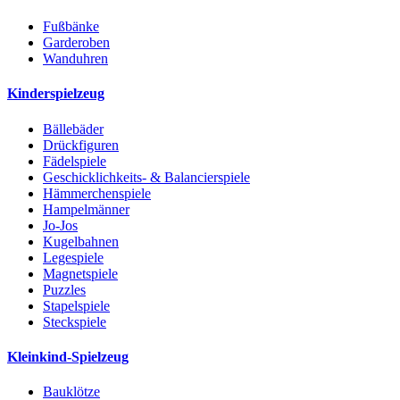
Fußbänke
Garderoben
Wanduhren
Kinderspielzeug
Bällebäder
Drückfiguren
Fädelspiele
Geschicklichkeits- & Balancierspiele
Hämmerchenspiele
Hampelmänner
Jo-Jos
Kugelbahnen
Legespiele
Magnetspiele
Puzzles
Stapelspiele
Steckspiele
Kleinkind-Spielzeug
Bauklötze