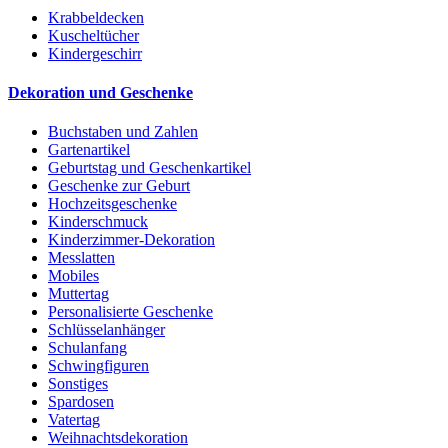
Krabbeldecken
Kuscheltücher
Kindergeschirr
Dekoration und Geschenke
Buchstaben und Zahlen
Gartenartikel
Geburtstag und Geschenkartikel
Geschenke zur Geburt
Hochzeitsgeschenke
Kinderschmuck
Kinderzimmer-Dekoration
Messlatten
Mobiles
Muttertag
Personalisierte Geschenke
Schlüsselanhänger
Schulanfang
Schwingfiguren
Sonstiges
Spardosen
Vatertag
Weihnachtsdekoration