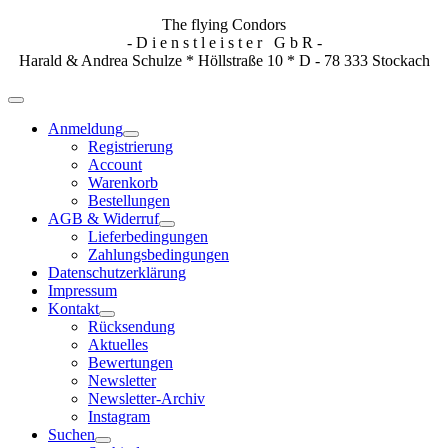
The flying Condors
- D i e n s t l e i s t e r G b R -
Harald & Andrea Schulze * Höllstraße 10 * D - 78 333 Stockach
Anmeldung
Registrierung
Account
Warenkorb
Bestellungen
AGB & Widerruf
Lieferbedingungen
Zahlungsbedingungen
Datenschutzerklärung
Impressum
Kontakt
Rücksendung
Aktuelles
Bewertungen
Newsletter
Newsletter-Archiv
Instagram
Suchen