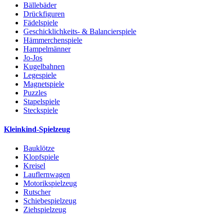
Bällebäder
Drückfiguren
Fädelspiele
Geschicklichkeits- & Balancierspiele
Hämmerchenspiele
Hampelmänner
Jo-Jos
Kugelbahnen
Legespiele
Magnetspiele
Puzzles
Stapelspiele
Steckspiele
Kleinkind-Spielzeug
Bauklötze
Klopfspiele
Kreisel
Lauflernwagen
Motorikspielzeug
Rutscher
Schiebespielzeug
Ziehspielzeug