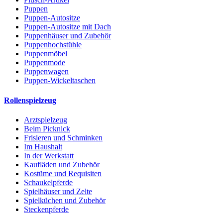
Puppen
Puppen-Autositze
Puppen-Autositze mit Dach
Puppenhäuser und Zubehör
Puppenhochstühle
Puppenmöbel
Puppenmode
Puppenwagen
Puppen-Wickeltaschen
Rollenspielzeug
Arztspielzeug
Beim Picknick
Frisieren und Schminken
Im Haushalt
In der Werkstatt
Kaufläden und Zubehör
Kostüme und Requisiten
Schaukelpferde
Spielhäuser und Zelte
Spielküchen und Zubehör
Steckenpferde