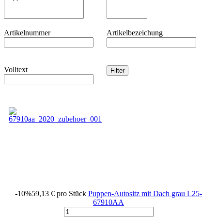
Artikelnummer
Artikelbezeichung
Volltext
-10%
59,13 €
pro Stück
Puppen-Autositz mit Dach grau
L25-
67910AA