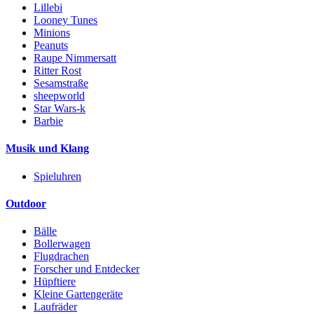
Lillebi
Looney Tunes
Minions
Peanuts
Raupe Nimmersatt
Ritter Rost
Sesamstraße
sheepworld
Star Wars-k
Barbie
Musik und Klang
Spieluhren
Outdoor
Bälle
Bollerwagen
Flugdrachen
Forscher und Entdecker
Hüpftiere
Kleine Gartengeräte
Laufräder