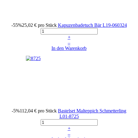
-55%
25,02 €
pro Stück
Kapuzenbadetuch Bär
L19-060324
+
–
In den Warenkorb
-5%
112,04 €
pro Stück
Bastelset Malteppich Schmetterling
L01-8725
+
–