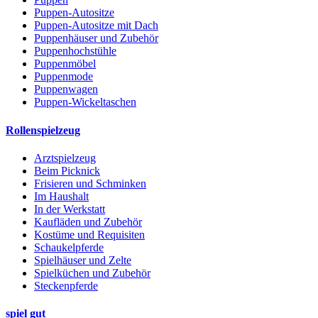
Puppen-Autositze
Puppen-Autositze mit Dach
Puppenhäuser und Zubehör
Puppenhochstühle
Puppenmöbel
Puppenmode
Puppenwagen
Puppen-Wickeltaschen
Rollenspielzeug
Arztspielzeug
Beim Picknick
Frisieren und Schminken
Im Haushalt
In der Werkstatt
Kaufläden und Zubehör
Kostüme und Requisiten
Schaukelpferde
Spielhäuser und Zelte
Spielküchen und Zubehör
Steckenpferde
spiel gut