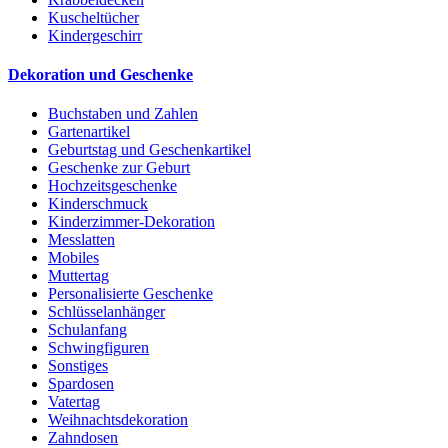
Kuscheltücher
Kindergeschirr
Dekoration und Geschenke
Buchstaben und Zahlen
Gartenartikel
Geburtstag und Geschenkartikel
Geschenke zur Geburt
Hochzeitsgeschenke
Kinderschmuck
Kinderzimmer-Dekoration
Messlatten
Mobiles
Muttertag
Personalisierte Geschenke
Schlüsselanhänger
Schulanfang
Schwingfiguren
Sonstiges
Spardosen
Vatertag
Weihnachtsdekoration
Zahndosen