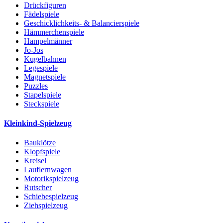
Drückfiguren
Fädelspiele
Geschicklichkeits- & Balancierspiele
Hämmerchenspiele
Hampelmänner
Jo-Jos
Kugelbahnen
Legespiele
Magnetspiele
Puzzles
Stapelspiele
Steckspiele
Kleinkind-Spielzeug
Bauklötze
Klopfspiele
Kreisel
Lauflernwagen
Motorikspielzeug
Rutscher
Schiebespielzeug
Ziehspielzeug