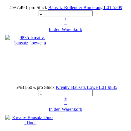
-5%
7,49 €
pro Stück
Bausatz Rollender Bumerang
L01-5209
+
–
In den Warenkorb
-5%
31,60 €
pro Stück
Kreativ-Bausatz Löwe
L01-9835
+
–
In den Warenkorb