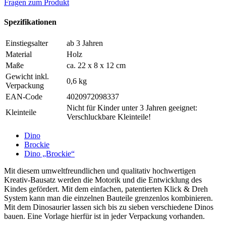
Fragen zum Produkt
Spezifikationen
Einstiegsalter
ab 3 Jahren
Material
Holz
Maße
ca. 22 x 8 x 12 cm
Gewicht inkl.
0,6 kg
Verpackung
EAN-Code
4020972098337
Nicht für Kinder unter 3 Jahren geeignet:
Kleinteile
Verschluckbare Kleinteile!
Dino
Brockie
Dino „Brockie“
Mit diesem umweltfreundlichen und qualitativ hochwertigen
Kreativ-Bausatz werden die Motorik und die Entwicklung des
Kindes gefördert. Mit dem einfachen, patentierten Klick & Dreh
System kann man die einzelnen Bauteile grenzenlos kombinieren.
Mit dem Dinosaurier lassen sich bis zu sieben verschiedene Dinos
bauen. Eine Vorlage hierfür ist in jeder Verpackung vorhanden.