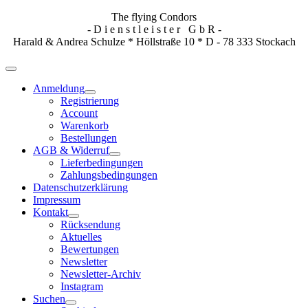
The flying Condors
- D i e n s t l e i s t e r G b R -
Harald & Andrea Schulze * Höllstraße 10 * D - 78 333 Stockach
Anmeldung
Registrierung
Account
Warenkorb
Bestellungen
AGB & Widerruf
Lieferbedingungen
Zahlungsbedingungen
Datenschutzerklärung
Impressum
Kontakt
Rücksendung
Aktuelles
Bewertungen
Newsletter
Newsletter-Archiv
Instagram
Suchen