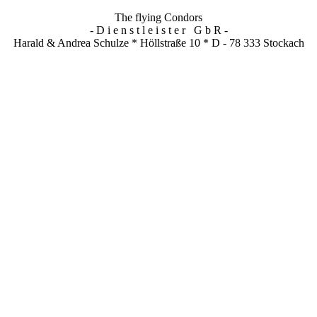
The flying Condors
- D i e n s t l e i s t e r G b R -
Harald & Andrea Schulze * Höllstraße 10 * D - 78 333 Stockach