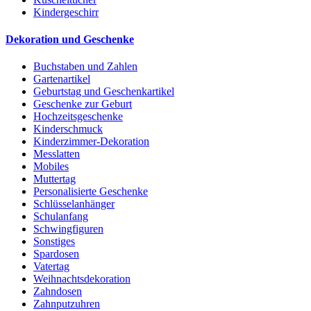
Kindergeschirr
Dekoration und Geschenke
Buchstaben und Zahlen
Gartenartikel
Geburtstag und Geschenkartikel
Geschenke zur Geburt
Hochzeitsgeschenke
Kinderschmuck
Kinderzimmer-Dekoration
Messlatten
Mobiles
Muttertag
Personalisierte Geschenke
Schlüsselanhänger
Schulanfang
Schwingfiguren
Sonstiges
Spardosen
Vatertag
Weihnachtsdekoration
Zahndosen
Zahnputzuhren