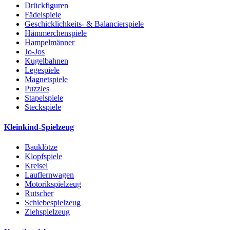
Drückfiguren
Fädelspiele
Geschicklichkeits- & Balancierspiele
Hämmerchenspiele
Hampelmänner
Jo-Jos
Kugelbahnen
Legespiele
Magnetspiele
Puzzles
Stapelspiele
Steckspiele
Kleinkind-Spielzeug
Bauklötze
Klopfspiele
Kreisel
Lauflernwagen
Motorikspielzeug
Rutscher
Schiebespielzeug
Ziehspielzeug