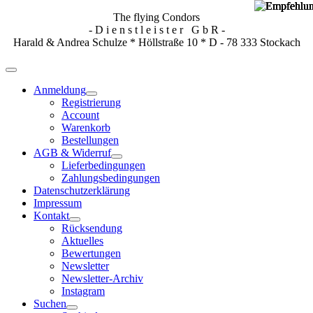
The flying Condors
- D i e n s t l e i s t e r G b R -
Harald & Andrea Schulze * Höllstraße 10 * D - 78 333 Stockach
Anmeldung
Registrierung
Account
Warenkorb
Bestellungen
AGB & Widerruf
Lieferbedingungen
Zahlungsbedingungen
Datenschutzerklärung
Impressum
Kontakt
Rücksendung
Aktuelles
Bewertungen
Newsletter
Newsletter-Archiv
Instagram
Suchen