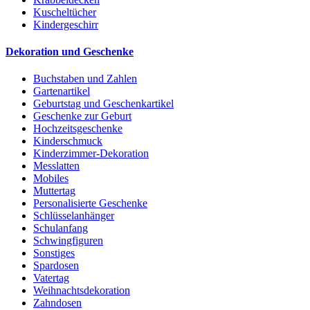
Kuscheltücher
Kindergeschirr
Dekoration und Geschenke
Buchstaben und Zahlen
Gartenartikel
Geburtstag und Geschenkartikel
Geschenke zur Geburt
Hochzeitsgeschenke
Kinderschmuck
Kinderzimmer-Dekoration
Messlatten
Mobiles
Muttertag
Personalisierte Geschenke
Schlüsselanhänger
Schulanfang
Schwingfiguren
Sonstiges
Spardosen
Vatertag
Weihnachtsdekoration
Zahndosen