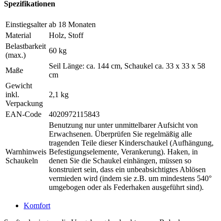
Spezifikationen
Einstiegsalter
ab 18 Monaten
Material
Holz, Stoff
Belastbarkeit
60 kg
(max.)
Seil Länge: ca. 144 cm, Schaukel ca. 33 x 33 x 58
Maße
cm
Gewicht
inkl.
2,1 kg
Verpackung
EAN-Code
4020972115843
Benutzung nur unter unmittelbarer Aufsicht von
Erwachsenen. Überprüfen Sie regelmäßig alle
tragenden Teile dieser Kinderschaukel (Aufhängung,
Warnhinweis
Befestigungselemente, Verankerung). Haken, in
Schaukeln
denen Sie die Schaukel einhängen, müssen so
konstruiert sein, dass ein unbeabsichtigtes Ablösen
vermieden wird (indem sie z.B. um mindestens 540°
umgebogen oder als Federhaken ausgeführt sind).
Komfort