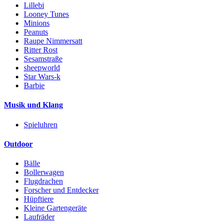
Lillebi
Looney Tunes
Minions
Peanuts
Raupe Nimmersatt
Ritter Rost
Sesamstraße
sheepworld
Star Wars-k
Barbie
Musik und Klang
Spieluhren
Outdoor
Bälle
Bollerwagen
Flugdrachen
Forscher und Entdecker
Hüpftiere
Kleine Gartengeräte
Laufräder