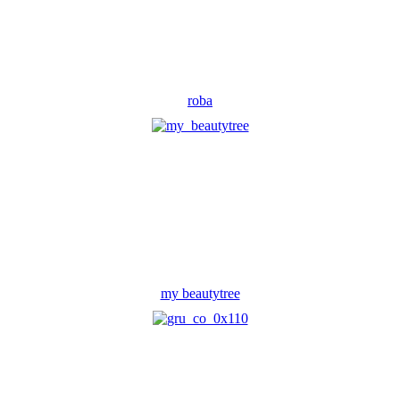
roba
my beautytree