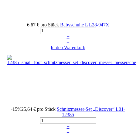
6,67 €
pro Stück
Babyschuhe L
L28-947X
+
–
In den Warenkorb
-15%
25,64 €
pro Stück
Schnitzmesser-Set „Discover“
L01-
12385
+
–