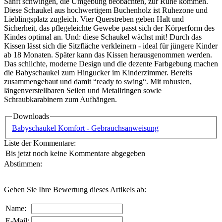
Sanft schwingen, die Umgebung beobachten, zur Ruhe kommen.
Diese Schaukel aus hochwertigem Buchenholz ist Ruhezone und
Lieblingsplatz zugleich. Vier Querstreben geben Halt und
Sicherheit, das pflegeleichte Gewebe passt sich der Körperform des
Kindes optimal an. Und: diese Schaukel wächst mit! Durch das
Kissen lässt sich die Sitzfläche verkleinern - ideal für jüngere Kinder
ab 18 Monaten. Später kann das Kissen herausgenommen werden.
Das schlichte, moderne Design und die dezente Farbgebung machen
die Babyschaukel zum Hingucker im Kinderzimmer. Bereits
zusammengebaut und damit “ready to swing“. Mit robusten,
längenverstellbaren Seilen und Metallringen sowie
Schraubkarabinern zum Aufhängen.
Downloads
Babyschaukel Komfort - Gebrauchsanweisung
Liste der Kommentare:
Bis jetzt noch keine Kommentare abgegeben
Abstimmen:
Geben Sie Ihre Bewertung dieses Artikels ab:
Name:
E-Mail: