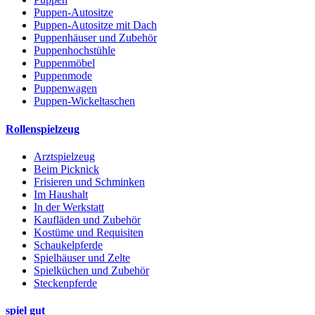
Puppen-Autositze
Puppen-Autositze mit Dach
Puppenhäuser und Zubehör
Puppenhochstühle
Puppenmöbel
Puppenmode
Puppenwagen
Puppen-Wickeltaschen
Rollenspielzeug
Arztspielzeug
Beim Picknick
Frisieren und Schminken
Im Haushalt
In der Werkstatt
Kaufläden und Zubehör
Kostüme und Requisiten
Schaukelpferde
Spielhäuser und Zelte
Spielküchen und Zubehör
Steckenpferde
spiel gut