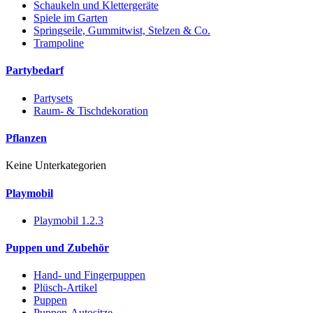
Schaukeln und Klettergeräte
Spiele im Garten
Springseile, Gummitwist, Stelzen & Co.
Trampoline
Partybedarf
Partysets
Raum- & Tischdekoration
Pflanzen
Keine Unterkategorien
Playmobil
Playmobil 1.2.3
Puppen und Zubehör
Hand- und Fingerpuppen
Plüsch-Artikel
Puppen
Puppen-Autositze