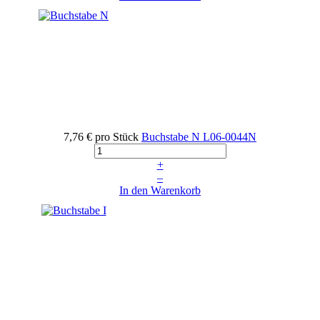
7,76 €
pro Stück
Buchstabe N
L06-0044N
+
–
In den Warenkorb