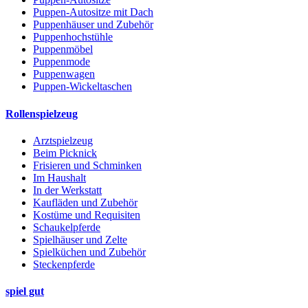
Puppen-Autositze mit Dach
Puppenhäuser und Zubehör
Puppenhochstühle
Puppenmöbel
Puppenmode
Puppenwagen
Puppen-Wickeltaschen
Rollenspielzeug
Arztspielzeug
Beim Picknick
Frisieren und Schminken
Im Haushalt
In der Werkstatt
Kaufläden und Zubehör
Kostüme und Requisiten
Schaukelpferde
Spielhäuser und Zelte
Spielküchen und Zubehör
Steckenpferde
spiel gut