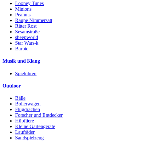
Looney Tunes
Minions
Peanuts
Raupe Nimmersatt
Ritter Rost
Sesamstraße
sheepworld
Star Wars-k
Barbie
Musik und Klang
Spieluhren
Outdoor
Bälle
Bollerwagen
Flugdrachen
Forscher und Entdecker
Hüpftiere
Kleine Gartengeräte
Laufräder
Sandspielzeug