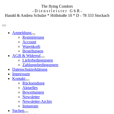
The flying Condors
- D i e n s t l e i s t e r G b R -
Harald & Andrea Schulze * Höllstraße 10 * D - 78 333 Stockach
Anmeldung
Registrierung
Account
Warenkorb
Bestellungen
AGB & Widerruf
Lieferbedingungen
Zahlungsbedingungen
Datenschutzerklärung
Impressum
Kontakt
Rücksendung
Aktuelles
Bewertungen
Newsletter
Newsletter-Archiv
Instagram
Suchen