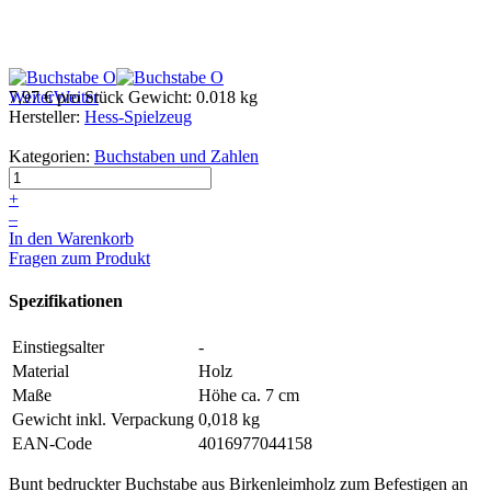
Weiter
7,97 €
Weiter
pro Stück
Gewicht: 0.018 kg
Hersteller:
Hess-Spielzeug
Kategorien:
Buchstaben und Zahlen
+
–
In den Warenkorb
Fragen zum Produkt
Spezifikationen
Einstiegsalter
-
Material
Holz
Maße
Höhe ca. 7 cm
Gewicht inkl. Verpackung
0,018 kg
EAN-Code
4016977044158
Bunt bedruckter Buchstabe aus Birkenleimholz zum Befestigen an