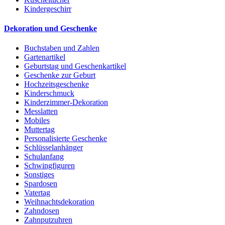
Kindergeschirr
Dekoration und Geschenke
Buchstaben und Zahlen
Gartenartikel
Geburtstag und Geschenkartikel
Geschenke zur Geburt
Hochzeitsgeschenke
Kinderschmuck
Kinderzimmer-Dekoration
Messlatten
Mobiles
Muttertag
Personalisierte Geschenke
Schlüsselanhänger
Schulanfang
Schwingfiguren
Sonstiges
Spardosen
Vatertag
Weihnachtsdekoration
Zahndosen
Zahnputzuhren