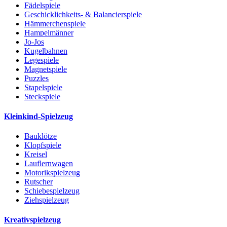
Fädelspiele
Geschicklichkeits- & Balancierspiele
Hämmerchenspiele
Hampelmänner
Jo-Jos
Kugelbahnen
Legespiele
Magnetspiele
Puzzles
Stapelspiele
Steckspiele
Kleinkind-Spielzeug
Bauklötze
Klopfspiele
Kreisel
Lauflernwagen
Motorikspielzeug
Rutscher
Schiebespielzeug
Ziehspielzeug
Kreativspielzeug