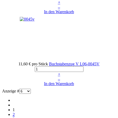
+
–
In den Warenkorb
11,60 €
pro Stück
Buchstabenzug V
L06-0045V
+
–
In den Warenkorb
Anzeige #
1
2