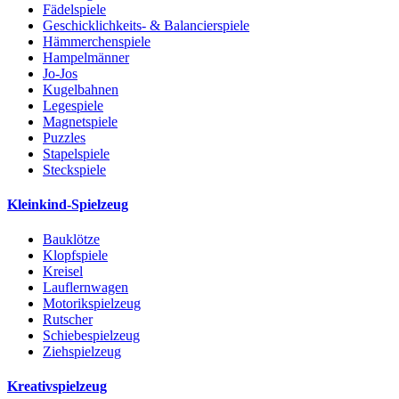
Fädelspiele
Geschicklichkeits- & Balancierspiele
Hämmerchenspiele
Hampelmänner
Jo-Jos
Kugelbahnen
Legespiele
Magnetspiele
Puzzles
Stapelspiele
Steckspiele
Kleinkind-Spielzeug
Bauklötze
Klopfspiele
Kreisel
Lauflernwagen
Motorikspielzeug
Rutscher
Schiebespielzeug
Ziehspielzeug
Kreativspielzeug