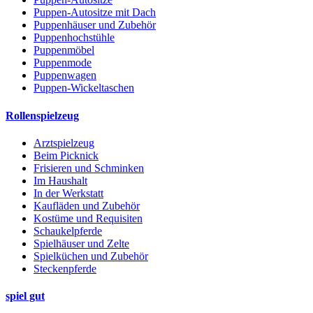
Puppen-Autositze mit Dach
Puppenhäuser und Zubehör
Puppenhochstühle
Puppenmöbel
Puppenmode
Puppenwagen
Puppen-Wickeltaschen
Rollenspielzeug
Arztspielzeug
Beim Picknick
Frisieren und Schminken
Im Haushalt
In der Werkstatt
Kaufläden und Zubehör
Kostüme und Requisiten
Schaukelpferde
Spielhäuser und Zelte
Spielküchen und Zubehör
Steckenpferde
spiel gut