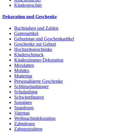
Kindergeschirr
Dekoration und Geschenke
Buchstaben und Zahlen
Gartenartikel
Geburtstag und Geschenkartikel
Geschenke zur Geburt
Hochzeitsgeschenke
Kinderschmuck
Kinderzimmer-Dekoration
Messlatten
Mobiles
Muttertag
Personalisierte Geschenke
Schlüsselanhänger
Schulanfang
Schwingfiguren
Sonstiges
Spardosen
Vatertag
Weihnachtsdekoration
Zahndosen
Zahnputzuhren