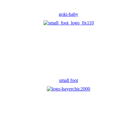
goki-baby
small foot