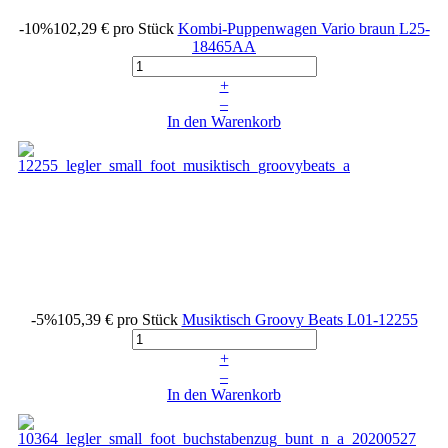
-10%
102,29 €
pro Stück
Kombi-Puppenwagen Vario braun
L25-
18465AA
+
–
In den Warenkorb
-5%
105,39 €
pro Stück
Musiktisch Groovy Beats
L01-12255
+
–
In den Warenkorb