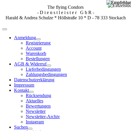
The flying Condors
- D i e n s t l e i s t e r G b R -
Harald & Andrea Schulze * Höllstraße 10 * D - 78 333 Stockach
Anmeldung
Registrierung
Account
Warenkorb
Bestellungen
AGB & Widerruf
Lieferbedingungen
Zahlungsbedingungen
Datenschutzerklärung
Impressum
Kontakt
Rücksendung
Aktuelles
Bewertungen
Newsletter
Newsletter-Archiv
Instagram
Suchen