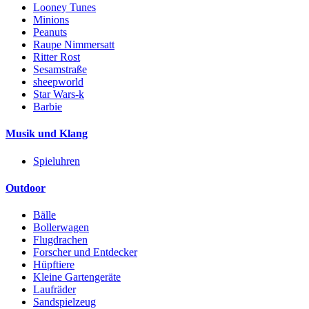
Looney Tunes
Minions
Peanuts
Raupe Nimmersatt
Ritter Rost
Sesamstraße
sheepworld
Star Wars-k
Barbie
Musik und Klang
Spieluhren
Outdoor
Bälle
Bollerwagen
Flugdrachen
Forscher und Entdecker
Hüpftiere
Kleine Gartengeräte
Laufräder
Sandspielzeug