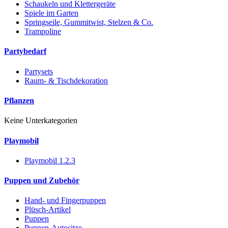
Schaukeln und Klettergeräte
Spiele im Garten
Springseile, Gummitwist, Stelzen & Co.
Trampoline
Partybedarf
Partysets
Raum- & Tischdekoration
Pflanzen
Keine Unterkategorien
Playmobil
Playmobil 1.2.3
Puppen und Zubehör
Hand- und Fingerpuppen
Plüsch-Artikel
Puppen
Puppen-Autositze