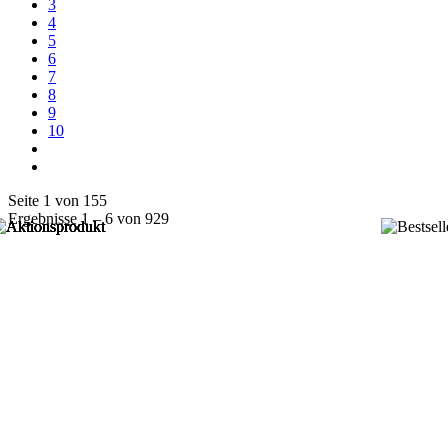
3
4
5
6
7
8
9
10
Seite 1 von 155
Ergebnisse 1 – 6 von 929