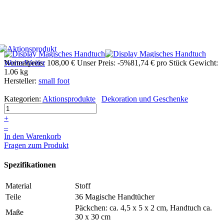
Weiter
Normalpreis:
Weiter
108,00 €
Unser Preis:
-5%
81,74 €
pro Stück
Gewicht:
1.06 kg
Hersteller:
small foot
Kategorien:
Aktionsprodukte
Dekoration und Geschenke
+
–
In den Warenkorb
Fragen zum Produkt
Spezifikationen
Material
Stoff
Teile
36 Magische Handtücher
Päckchen: ca. 4,5 x 5 x 2 cm, Handtuch ca.
Maße
30 x 30 cm