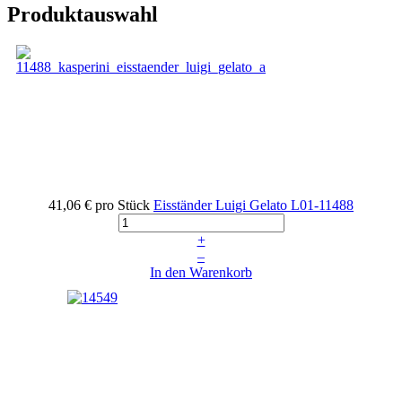
Produktauswahl
41,06 €
pro Stück
Eisständer Luigi Gelato
L01-11488
+
–
In den Warenkorb