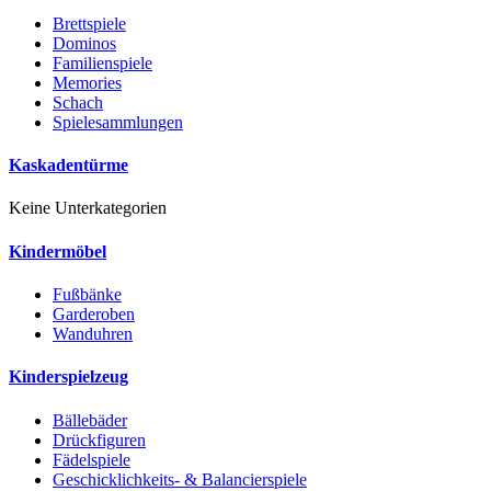
Brettspiele
Dominos
Familienspiele
Memories
Schach
Spielesammlungen
Kaskadentürme
Keine Unterkategorien
Kindermöbel
Fußbänke
Garderoben
Wanduhren
Kinderspielzeug
Bällebäder
Drückfiguren
Fädelspiele
Geschicklichkeits- & Balancierspiele