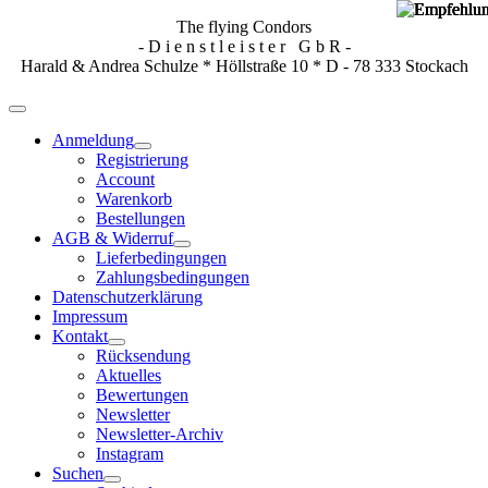
The flying Condors
- D i e n s t l e i s t e r G b R -
Harald & Andrea Schulze * Höllstraße 10 * D - 78 333 Stockach
Anmeldung
Registrierung
Account
Warenkorb
Bestellungen
AGB & Widerruf
Lieferbedingungen
Zahlungsbedingungen
Datenschutzerklärung
Impressum
Kontakt
Rücksendung
Aktuelles
Bewertungen
Newsletter
Newsletter-Archiv
Instagram
Suchen