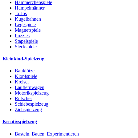
Hämmerchenspiele
Hampelmänner
Jo-Jos
Kugelbahnen
Legespiele
Magnetspiele
Puzzles
Stapelspiele
Steckspiele
Kleinkind-Spielzeug
Bauklötze
Klopfspiele
Kreisel
Lauflernwagen
Motorikspielzeug
Rutscher
Schiebespielzeug
Ziehspielzeug
Kreativspielzeug
Basteln, Bauen, Experimentieren