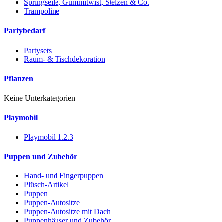
Springseile, Gummitwist, Stelzen & Co.
Trampoline
Partybedarf
Partysets
Raum- & Tischdekoration
Pflanzen
Keine Unterkategorien
Playmobil
Playmobil 1.2.3
Puppen und Zubehör
Hand- und Fingerpuppen
Plüsch-Artikel
Puppen
Puppen-Autositze
Puppen-Autositze mit Dach
Puppenhäuser und Zubehör