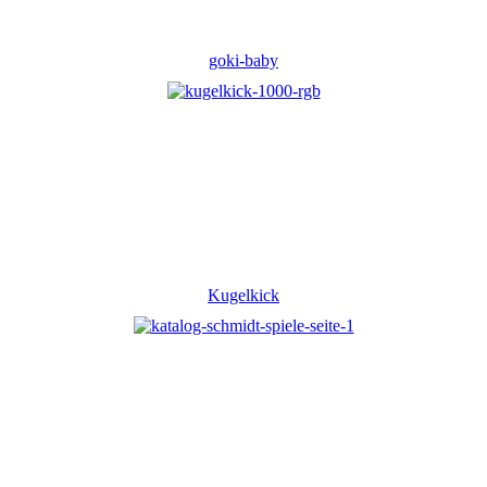
goki-baby
Kugelkick