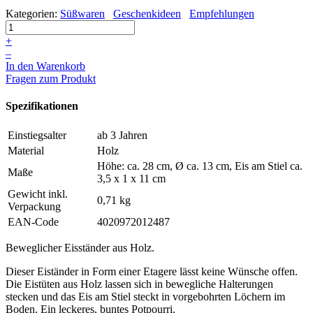
Kategorien:
Süßwaren
Geschenkideen
Empfehlungen
+
–
In den Warenkorb
Fragen zum Produkt
Spezifikationen
Einstiegsalter
ab 3 Jahren
Material
Holz
Höhe: ca. 28 cm, Ø ca. 13 cm, Eis am Stiel ca.
Maße
3,5 x 1 x 11 cm
Gewicht inkl.
0,71 kg
Verpackung
EAN-Code
4020972012487
Beweglicher Eisständer aus Holz.
Dieser Eiständer in Form einer Etagere lässt keine Wünsche offen.
Die Eistüten aus Holz lassen sich in bewegliche Halterungen
stecken und das Eis am Stiel steckt in vorgebohrten Löchern im
Boden. Ein leckeres, buntes Potpourri.