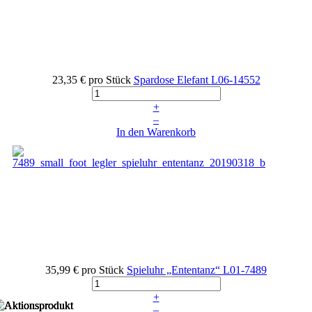
23,35 €
pro Stück
Spardose Elefant
L06-14552
+
–
In den Warenkorb
35,99 €
pro Stück
Spieluhr „Ententanz“
L01-7489
+
–