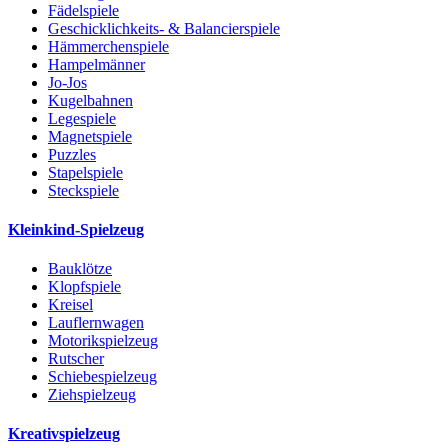
Fädelspiele
Geschicklichkeits- & Balancierspiele
Hämmerchenspiele
Hampelmänner
Jo-Jos
Kugelbahnen
Legespiele
Magnetspiele
Puzzles
Stapelspiele
Steckspiele
Kleinkind-Spielzeug
Bauklötze
Klopfspiele
Kreisel
Lauflernwagen
Motorikspielzeug
Rutscher
Schiebespielzeug
Ziehspielzeug
Kreativspielzeug