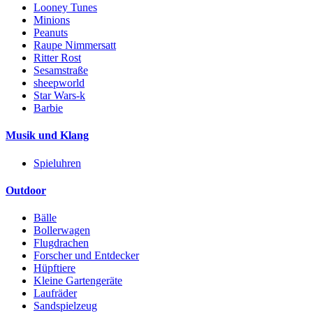
Looney Tunes
Minions
Peanuts
Raupe Nimmersatt
Ritter Rost
Sesamstraße
sheepworld
Star Wars-k
Barbie
Musik und Klang
Spieluhren
Outdoor
Bälle
Bollerwagen
Flugdrachen
Forscher und Entdecker
Hüpftiere
Kleine Gartengeräte
Laufräder
Sandspielzeug