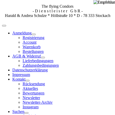
The flying Condors
- D i e n s t l e i s t e r G b R -
Harald & Andrea Schulze * Höllstraße 10 * D - 78 333 Stockach
Anmeldung
Registrierung
Account
Warenkorb
Bestellungen
AGB & Widerruf
Lieferbedingungen
Zahlungsbedingungen
Datenschutzerklärung
Impressum
Kontakt
Rücksendung
Aktuelles
Bewertungen
Newsletter
Newsletter-Archiv
Instagram
Suchen