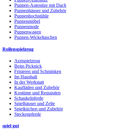
Puppen-Autositze mit Dach
Puppenhäuser und Zubehör
Puppenhochstühle
Puppenmöbel
Puppenmode
Puppenwagen
Puppen-Wickeltaschen
Rollenspielzeug
Arztspielzeug
Beim Picknick
Frisieren und Schminken
Im Haushalt
In der Werkstatt
Kaufläden und Zubehör
Kostüme und Requisiten
Schaukelpferde
Spielhäuser und Zelte
Spielküchen und Zubehör
Steckenpferde
spiel gut