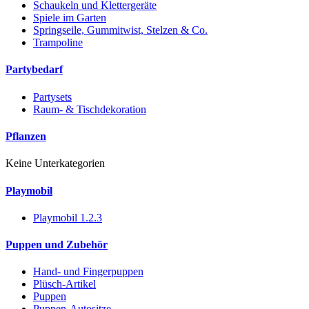
Schaukeln und Klettergeräte
Spiele im Garten
Springseile, Gummitwist, Stelzen & Co.
Trampoline
Partybedarf
Partysets
Raum- & Tischdekoration
Pflanzen
Keine Unterkategorien
Playmobil
Playmobil 1.2.3
Puppen und Zubehör
Hand- und Fingerpuppen
Plüsch-Artikel
Puppen
Puppen-Autositze