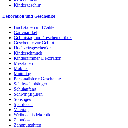
Kindergeschirr
Dekoration und Geschenke
Buchstaben und Zahlen
Gartenartikel
Geburtstag und Geschenkartikel
Geschenke zur Geburt
Hochzeitsgeschenke
Kinderschmuck
Kinderzimmer-Dekoration
Messlatten
Mobiles
Muttertag
Personalisierte Geschenke
Schlüsselanhänger
Schulanfang
Schwingfiguren
Sonstiges
Spardosen
Vatertag
Weihnachtsdekoration
Zahndosen
Zahnputzuhren