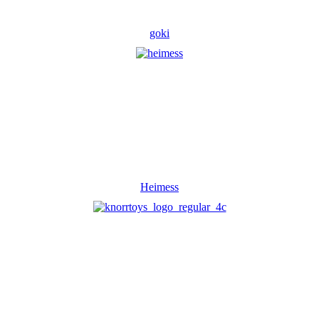
goki
Heimess