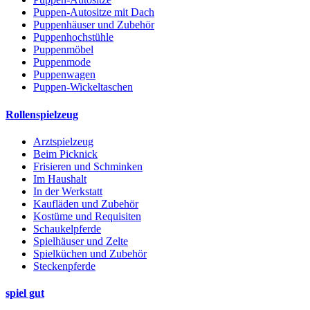
Puppen-Autositze mit Dach
Puppenhäuser und Zubehör
Puppenhochstühle
Puppenmöbel
Puppenmode
Puppenwagen
Puppen-Wickeltaschen
Rollenspielzeug
Arztspielzeug
Beim Picknick
Frisieren und Schminken
Im Haushalt
In der Werkstatt
Kaufläden und Zubehör
Kostüme und Requisiten
Schaukelpferde
Spielhäuser und Zelte
Spielküchen und Zubehör
Steckenpferde
spiel gut