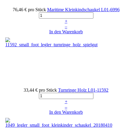
76,46 €
pro Stück
Maritime Kleinkindschaukel
L01-6996
+
–
In den Warenkorb
33,44 €
pro Stück
Turnringe Holz
L01-11592
+
–
In den Warenkorb