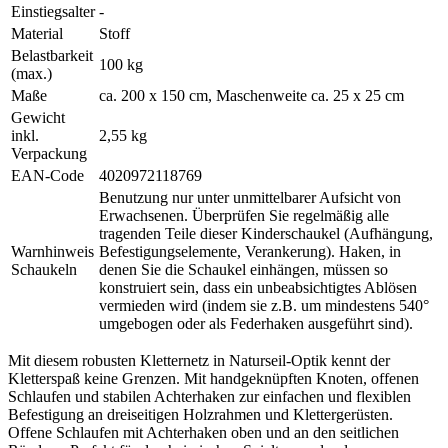
Einstiegsalter
-
Material
Stoff
Belastbarkeit
100 kg
(max.)
Maße
ca. 200 x 150 cm, Maschenweite ca. 25 x 25 cm
Gewicht
inkl.
2,55 kg
Verpackung
EAN-Code
4020972118769
Benutzung nur unter unmittelbarer Aufsicht von
Erwachsenen. Überprüfen Sie regelmäßig alle
tragenden Teile dieser Kinderschaukel (Aufhängung,
Warnhinweis
Befestigungselemente, Verankerung). Haken, in
Schaukeln
denen Sie die Schaukel einhängen, müssen so
konstruiert sein, dass ein unbeabsichtigtes Ablösen
vermieden wird (indem sie z.B. um mindestens 540°
umgebogen oder als Federhaken ausgeführt sind).
Mit diesem robusten Kletternetz in Naturseil-Optik kennt der
Kletterspaß keine Grenzen. Mit handgeknüpften Knoten, offenen
Schlaufen und stabilen Achterhaken zur einfachen und flexiblen
Befestigung an dreiseitigen Holzrahmen und Klettergerüsten.
Offene Schlaufen mit Achterhaken oben und an den seitlichen