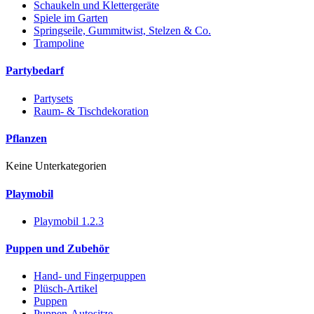
Schaukeln und Klettergeräte
Spiele im Garten
Springseile, Gummitwist, Stelzen & Co.
Trampoline
Partybedarf
Partysets
Raum- & Tischdekoration
Pflanzen
Keine Unterkategorien
Playmobil
Playmobil 1.2.3
Puppen und Zubehör
Hand- und Fingerpuppen
Plüsch-Artikel
Puppen
Puppen-Autositze