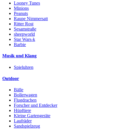
Looney Tunes
Minions
Peanuts
Raupe Nimmersatt
Ritter Rost
Sesamstraße
sheepworld
Star Wars-k
Barbie
Musik und Klang
Spieluhren
Outdoor
Bälle
Bollerwagen
Flugdrachen
Forscher und Entdecker
Hüpftiere
Kleine Gartengeräte
Laufräder
Sandspielzeug