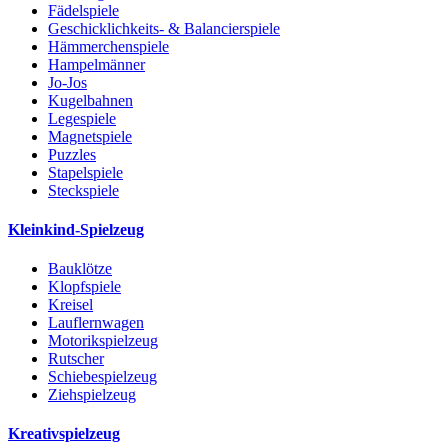
Fädelspiele
Geschicklichkeits- & Balancierspiele
Hämmerchenspiele
Hampelmänner
Jo-Jos
Kugelbahnen
Legespiele
Magnetspiele
Puzzles
Stapelspiele
Steckspiele
Kleinkind-Spielzeug
Bauklötze
Klopfspiele
Kreisel
Lauflernwagen
Motorikspielzeug
Rutscher
Schiebespielzeug
Ziehspielzeug
Kreativspielzeug