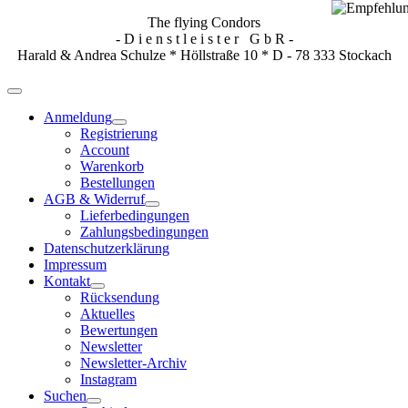
The flying Condors
- D i e n s t l e i s t e r G b R -
Harald & Andrea Schulze * Höllstraße 10 * D - 78 333 Stockach
Anmeldung
Registrierung
Account
Warenkorb
Bestellungen
AGB & Widerruf
Lieferbedingungen
Zahlungsbedingungen
Datenschutzerklärung
Impressum
Kontakt
Rücksendung
Aktuelles
Bewertungen
Newsletter
Newsletter-Archiv
Instagram
Suchen