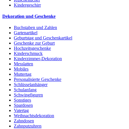
Kindergeschirr
Dekoration und Geschenke
Buchstaben und Zahlen
Gartenartikel
Geburtstag und Geschenkartikel
Geschenke zur Geburt
Hochzeitsgeschenke
Kinderschmuck
Kinderzimmer-Dekoration
Messlatten
Mobiles
Muttertag
Personalisierte Geschenke
Schlüsselanhänger
Schulanfang
Schwingfiguren
Sonstiges
Spardosen
Vatertag
Weihnachtsdekoration
Zahndosen
Zahnputzuhren