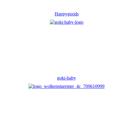
Happygoods
goki-baby