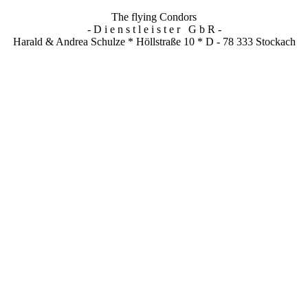
The flying Condors
- D i e n s t l e i s t e r G b R -
Harald & Andrea Schulze * Höllstraße 10 * D - 78 333 Stockach