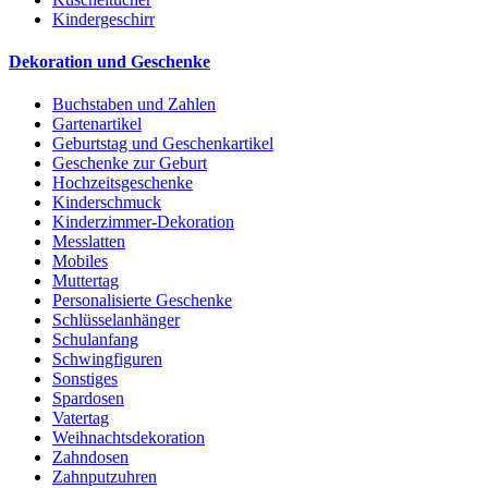
Kindergeschirr
Dekoration und Geschenke
Buchstaben und Zahlen
Gartenartikel
Geburtstag und Geschenkartikel
Geschenke zur Geburt
Hochzeitsgeschenke
Kinderschmuck
Kinderzimmer-Dekoration
Messlatten
Mobiles
Muttertag
Personalisierte Geschenke
Schlüsselanhänger
Schulanfang
Schwingfiguren
Sonstiges
Spardosen
Vatertag
Weihnachtsdekoration
Zahndosen
Zahnputzuhren