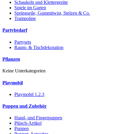
Schaukeln und Klettergeräte
Spiele im Garten
Springseile, Gummitwist, Stelzen & Co.
Trampoline
Partybedarf
Partysets
Raum- & Tischdekoration
Pflanzen
Keine Unterkategorien
Playmobil
Playmobil 1.2.3
Puppen und Zubehör
Hand- und Fingerpuppen
Plüsch-Artikel
Puppen
Puppen-Autositze