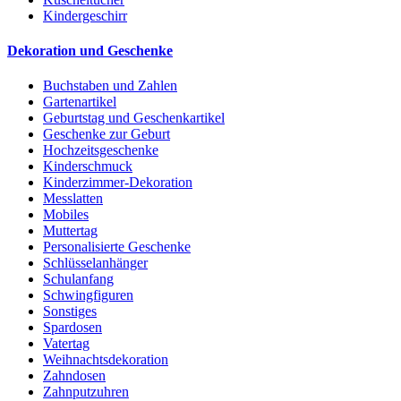
Kindergeschirr
Dekoration und Geschenke
Buchstaben und Zahlen
Gartenartikel
Geburtstag und Geschenkartikel
Geschenke zur Geburt
Hochzeitsgeschenke
Kinderschmuck
Kinderzimmer-Dekoration
Messlatten
Mobiles
Muttertag
Personalisierte Geschenke
Schlüsselanhänger
Schulanfang
Schwingfiguren
Sonstiges
Spardosen
Vatertag
Weihnachtsdekoration
Zahndosen
Zahnputzuhren