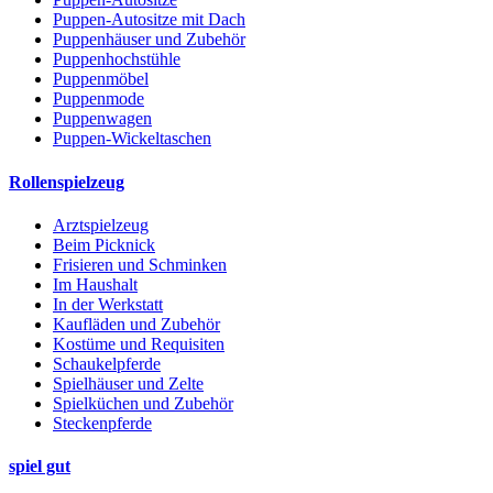
Puppen-Autositze mit Dach
Puppenhäuser und Zubehör
Puppenhochstühle
Puppenmöbel
Puppenmode
Puppenwagen
Puppen-Wickeltaschen
Rollenspielzeug
Arztspielzeug
Beim Picknick
Frisieren und Schminken
Im Haushalt
In der Werkstatt
Kaufläden und Zubehör
Kostüme und Requisiten
Schaukelpferde
Spielhäuser und Zelte
Spielküchen und Zubehör
Steckenpferde
spiel gut