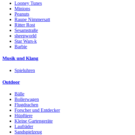
Looney Tunes
Minions
Peanuts
Raupe Nimmersatt
Ritter Rost
Sesamstraße
sheepworld
Star Wars-k
Barbie
Musik und Klang
Spieluhren
Outdoor
Bälle
Bollerwagen
Flugdrachen
Forscher und Entdecker
Hüpftiere
Kleine Gartengeräte
Laufräder
Sandspielzeug