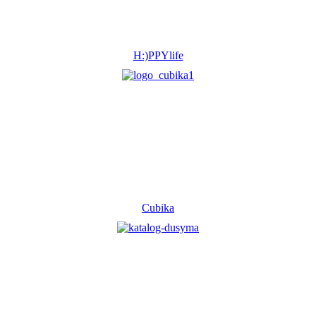
H:)PPYlife
Cubika