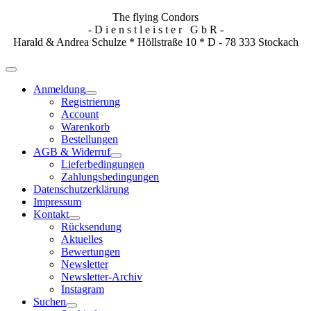
The flying Condors
- D i e n s t l e i s t e r G b R -
Harald & Andrea Schulze * Höllstraße 10 * D - 78 333 Stockach
Anmeldung
Registrierung
Account
Warenkorb
Bestellungen
AGB & Widerruf
Lieferbedingungen
Zahlungsbedingungen
Datenschutzerklärung
Impressum
Kontakt
Rücksendung
Aktuelles
Bewertungen
Newsletter
Newsletter-Archiv
Instagram
Suchen