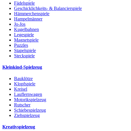
Fädelspiele
Geschicklichkeits- & Balancierspiele
Hämmerchenspiele
Hampelmänner
Jo-Jos
Kugelbahnen
Legespiele
Magnetspiele
Puzzles
Stapelspiele
Steckspiele
Kleinkind-Spielzeug
Bauklötze
Klopfspiele
Kreisel
Lauflernwagen
Motorikspielzeug
Rutscher
Schiebespielzeug
Ziehspielzeug
Kreativspielzeug