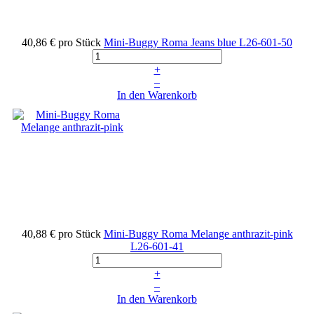
40,86 €
pro Stück
Mini-Buggy Roma Jeans blue
L26-601-50
+
–
In den Warenkorb
40,88 €
pro Stück
Mini-Buggy Roma Melange anthrazit-pink
L26-601-41
+
–
In den Warenkorb