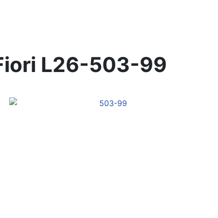
iori
L26-503-99