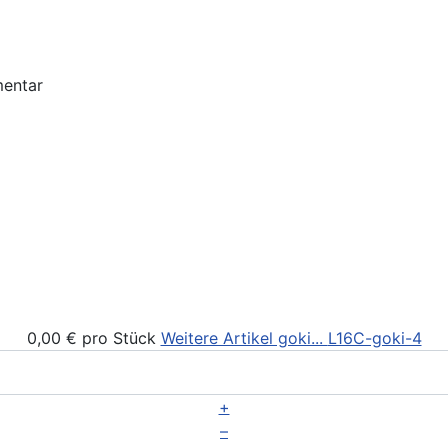
0,00 €
pro Stück
Weitere Artikel goki...
L16C-goki-4
+
–