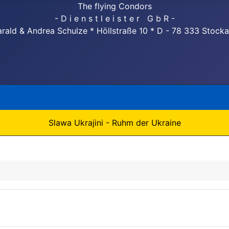
The flying Condors
- D i e n s t l e i s t e r G b R -
rald & Andrea Schulze * Höllstraße 10 * D - 78 333 Stock
Slawa Ukrajini - Ruhm der Ukraine