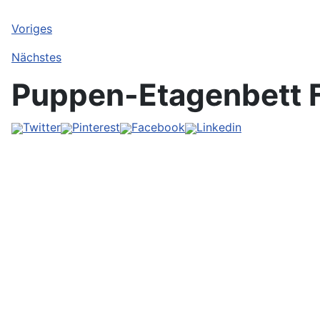
Voriges
Nächstes
Puppen-Etagenbett F
Twitter
Pinterest
Facebook
Linkedin
Vorher
Vorher
Vorher
Weiter
Weiter
Weiter