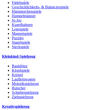
Fädelspiele
Geschicklichkeits- & Balancierspiele
Hämmerchenspiele
Hampelmänner
Jo-Jos
Kugelbahnen
Legespiele
Magnetspiele
Puzzles
Stapelspiele
Steckspiele
Kleinkind-Spielzeug
Bauklötze
Klopfspiele
Kreisel
Lauflernwagen
Motorikspielzeug
Rutscher
Schiebespielzeug
Ziehspielzeug
Kreativspielzeug