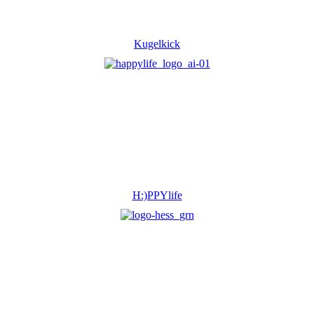
Kugelkick
H:)PPYlife