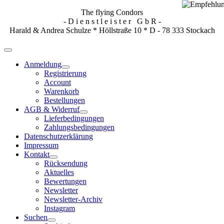
The flying Condors
- D i e n s t l e i s t e r G b R -
Harald & Andrea Schulze * Höllstraße 10 * D - 78 333 Stockach
Anmeldung
Registrierung
Account
Warenkorb
Bestellungen
AGB & Widerruf
Lieferbedingungen
Zahlungsbedingungen
Datenschutzerklärung
Impressum
Kontakt
Rücksendung
Aktuelles
Bewertungen
Newsletter
Newsletter-Archiv
Instagram
Suchen