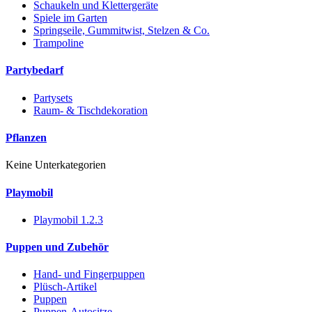
Schaukeln und Klettergeräte
Spiele im Garten
Springseile, Gummitwist, Stelzen & Co.
Trampoline
Partybedarf
Partysets
Raum- & Tischdekoration
Pflanzen
Keine Unterkategorien
Playmobil
Playmobil 1.2.3
Puppen und Zubehör
Hand- und Fingerpuppen
Plüsch-Artikel
Puppen
Puppen-Autositze