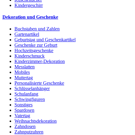
Kindergeschirr
Dekoration und Geschenke
Buchstaben und Zahlen
Gartenartikel
Geburtstag und Geschenkartikel
Geschenke zur Geburt
Hochzeitsgeschenke
Kinderschmuck
Kinderzimmer-Dekoration
Messlatten
Mobiles
Muttertag
Personalisierte Geschenke
Schlüsselanhänger
Schulanfang
Schwingfiguren
Sonstiges
Spardosen
Vatertag
Weihnachtsdekoration
Zahndosen
Zahnputzuhren