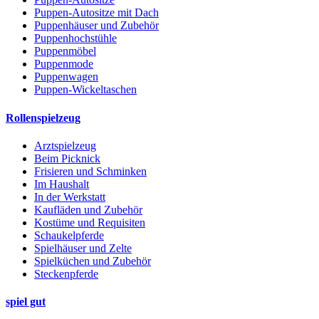
Puppen-Autositze mit Dach
Puppenhäuser und Zubehör
Puppenhochstühle
Puppenmöbel
Puppenmode
Puppenwagen
Puppen-Wickeltaschen
Rollenspielzeug
Arztspielzeug
Beim Picknick
Frisieren und Schminken
Im Haushalt
In der Werkstatt
Kaufläden und Zubehör
Kostüme und Requisiten
Schaukelpferde
Spielhäuser und Zelte
Spielküchen und Zubehör
Steckenpferde
spiel gut