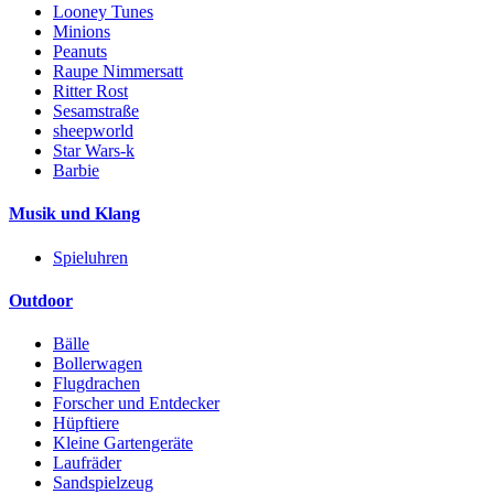
Looney Tunes
Minions
Peanuts
Raupe Nimmersatt
Ritter Rost
Sesamstraße
sheepworld
Star Wars-k
Barbie
Musik und Klang
Spieluhren
Outdoor
Bälle
Bollerwagen
Flugdrachen
Forscher und Entdecker
Hüpftiere
Kleine Gartengeräte
Laufräder
Sandspielzeug