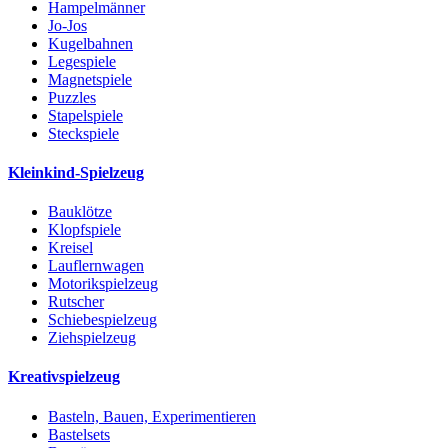
Hampelmänner
Jo-Jos
Kugelbahnen
Legespiele
Magnetspiele
Puzzles
Stapelspiele
Steckspiele
Kleinkind-Spielzeug
Bauklötze
Klopfspiele
Kreisel
Lauflernwagen
Motorikspielzeug
Rutscher
Schiebespielzeug
Ziehspielzeug
Kreativspielzeug
Basteln, Bauen, Experimentieren
Bastelsets