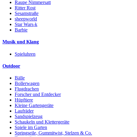
Raupe Nimmersatt
Ritter Rost
Sesamstraße
sheepworld
Star Wars-k
Barbie
Musik und Klang
Spieluhren
Outdoor
Bälle
Bollerwagen
Flugdrachen
Forscher und Entdecker
Hüpftiere
Kleine Gartengeräte
Laufräder
Sandspielzeug
Schaukeln und Klettergeräte
Spiele im Garten
Springseile, Gummitwist, Stelzen & Co.