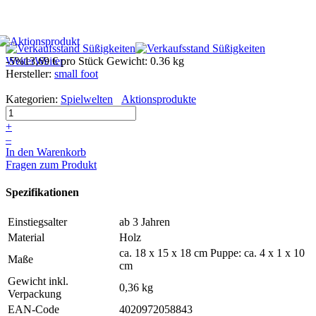
Weiter
-5%
13,69 €
Weiter
pro Stück
Gewicht: 0.36 kg
Hersteller:
small foot
Kategorien:
Spielwelten
Aktionsprodukte
+
–
In den Warenkorb
Fragen zum Produkt
Spezifikationen
Einstiegsalter
ab 3 Jahren
Material
Holz
ca. 18 x 15 x 18 cm Puppe: ca. 4 x 1 x 10
Maße
cm
Gewicht inkl.
0,36 kg
Verpackung
EAN-Code
4020972058843