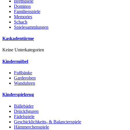
Brettspiele
Dominos
Familienspiele
Memories
Schach
Spielesammlungen
Kaskadentürme
Keine Unterkategorien
Kindermöbel
Fußbänke
Garderoben
Wanduhren
Kinderspielzeug
Bällebäder
Drückfiguren
Fädelspiele
Geschicklichkeits- & Balancierspiele
Hämmerchenspiele