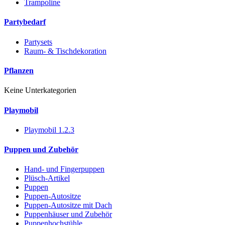
Trampoline
Partybedarf
Partysets
Raum- & Tischdekoration
Pflanzen
Keine Unterkategorien
Playmobil
Playmobil 1.2.3
Puppen und Zubehör
Hand- und Fingerpuppen
Plüsch-Artikel
Puppen
Puppen-Autositze
Puppen-Autositze mit Dach
Puppenhäuser und Zubehör
Puppenhochstühle