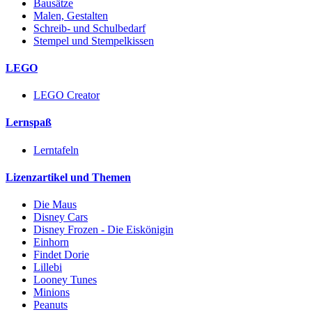
Bausätze
Malen, Gestalten
Schreib- und Schulbedarf
Stempel und Stempelkissen
LEGO
LEGO Creator
Lernspaß
Lerntafeln
Lizenzartikel und Themen
Die Maus
Disney Cars
Disney Frozen - Die Eiskönigin
Einhorn
Findet Dorie
Lillebi
Looney Tunes
Minions
Peanuts