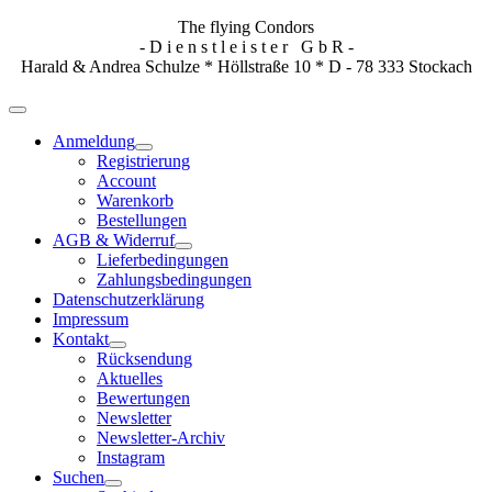
The flying Condors
- D i e n s t l e i s t e r G b R -
Harald & Andrea Schulze * Höllstraße 10 * D - 78 333 Stockach
Anmeldung
Registrierung
Account
Warenkorb
Bestellungen
AGB & Widerruf
Lieferbedingungen
Zahlungsbedingungen
Datenschutzerklärung
Impressum
Kontakt
Rücksendung
Aktuelles
Bewertungen
Newsletter
Newsletter-Archiv
Instagram
Suchen