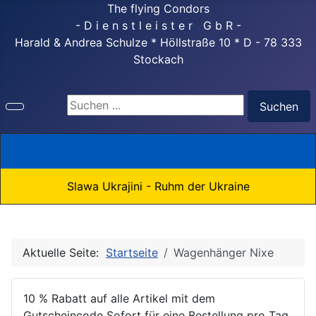
The flying Condors
- D i e n s t l e i s t e r G b R -
Harald & Andrea Schulze * Höllstraße 10 * D - 78 333
Stockach
Suchen ...
Suchen
Slawa Ukrajini - Ruhm der Ukraine
Aktuelle Seite:
Startseite
Wagenhänger Nixe
10 % Rabatt auf alle Artikel mit dem
Gutscheincode Sofort für eine Bestellung pro Tag.