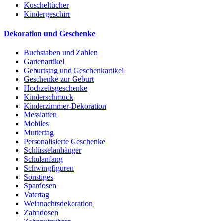
Kuscheltücher
Kindergeschirr
Dekoration und Geschenke
Buchstaben und Zahlen
Gartenartikel
Geburtstag und Geschenkartikel
Geschenke zur Geburt
Hochzeitsgeschenke
Kinderschmuck
Kinderzimmer-Dekoration
Messlatten
Mobiles
Muttertag
Personalisierte Geschenke
Schlüsselanhänger
Schulanfang
Schwingfiguren
Sonstiges
Spardosen
Vatertag
Weihnachtsdekoration
Zahndosen