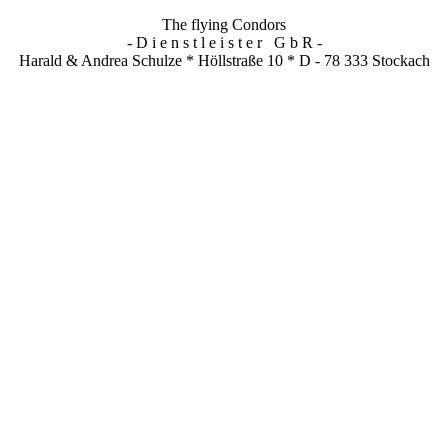
The flying Condors
- D i e n s t l e i s t e r G b R -
Harald & Andrea Schulze * Höllstraße 10 * D - 78 333 Stockach