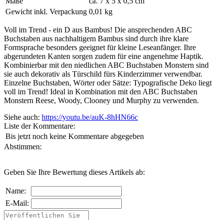
Maße
ca. 7 x 5 x 0,5 cm
Gewicht inkl. Verpackung
0,01 kg
Voll im Trend - ein D aus Bambus! Die ansprechenden ABC
Buchstaben aus nachhaltigem Bambus sind durch ihre klare
Formsprache besonders geeignet für kleine Leseanfänger. Ihre
abgerundeten Kanten sorgen zudem für eine angenehme Haptik.
Kombinierbar mit den niedlichen ABC Buchstaben Monstern sind
sie auch dekorativ als Türschild fürs Kinderzimmer verwendbar.
Einzelne Buchstaben, Wörter oder Sätze: Typografische Deko liegt
voll im Trend! Ideal in Kombination mit den ABC Buchstaben
Monstern Reese, Woody, Clooney und Murphy zu verwenden.
Siehe auch:
https://youtu.be/auK-8hHN66c
Liste der Kommentare:
Bis jetzt noch keine Kommentare abgegeben
Abstimmen:
Geben Sie Ihre Bewertung dieses Artikels ab:
Name:
E-Mail: