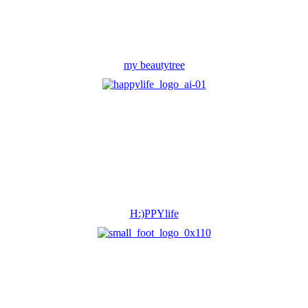
my beautytree
H:)PPYlife