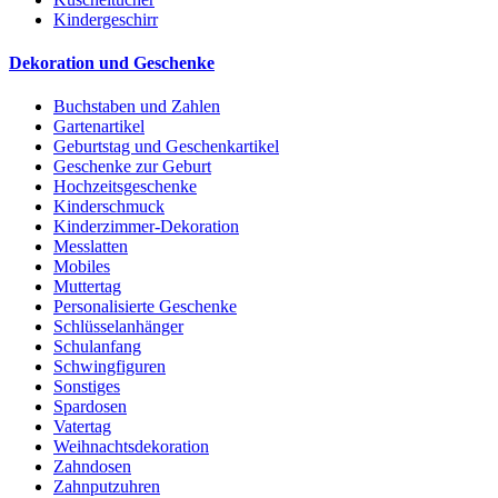
Kindergeschirr
Dekoration und Geschenke
Buchstaben und Zahlen
Gartenartikel
Geburtstag und Geschenkartikel
Geschenke zur Geburt
Hochzeitsgeschenke
Kinderschmuck
Kinderzimmer-Dekoration
Messlatten
Mobiles
Muttertag
Personalisierte Geschenke
Schlüsselanhänger
Schulanfang
Schwingfiguren
Sonstiges
Spardosen
Vatertag
Weihnachtsdekoration
Zahndosen
Zahnputzuhren