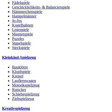
Fädelspiele
Geschicklichkeits- & Balancierspiele
Hämmerchenspiele
Hampelmänner
Jo-Jos
Kugelbahnen
Legespiele
Magnetspiele
Puzzles
Stapelspiele
Steckspiele
Kleinkind-Spielzeug
Bauklötze
Klopfspiele
Kreisel
Lauflernwagen
Motorikspielzeug
Rutscher
Schiebespielzeug
Ziehspielzeug
Kreativspielzeug