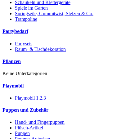
Schaukeln und Klettergeräte
Spiele im Garten
Springseile, Gummitwist, Stelzen & Co.
Trampoline
Partybedarf
Partysets
Raum- & Tischdekoration
Pflanzen
Keine Unterkategorien
Playmobil
Playmobil 1.2.3
Puppen und Zubehör
Hand- und Fingerpuppen
Plüsch-Artikel
Puppen
Puppen-Autositze