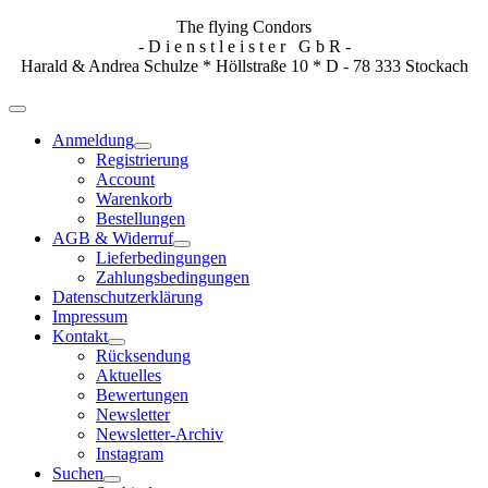
The flying Condors
- D i e n s t l e i s t e r G b R -
Harald & Andrea Schulze * Höllstraße 10 * D - 78 333 Stockach
Anmeldung
Registrierung
Account
Warenkorb
Bestellungen
AGB & Widerruf
Lieferbedingungen
Zahlungsbedingungen
Datenschutzerklärung
Impressum
Kontakt
Rücksendung
Aktuelles
Bewertungen
Newsletter
Newsletter-Archiv
Instagram
Suchen