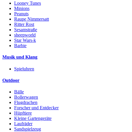
Looney Tunes
Minions
Peanuts
Raupe Nimmersatt
Ritter Rost
Sesamstraße
sheepworld
Star Wars-k
Barbie
Musik und Klang
Spieluhren
Outdoor
Bälle
Bollerwagen
Flugdrachen
Forscher und Entdecker
Hüpftiere
Kleine Gartengeräte
Laufräder
Sandspielzeug