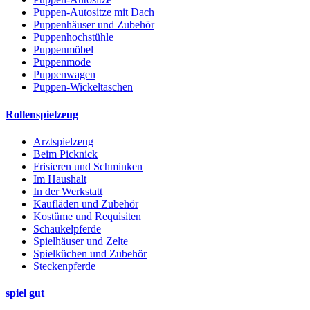
Puppen-Autositze mit Dach
Puppenhäuser und Zubehör
Puppenhochstühle
Puppenmöbel
Puppenmode
Puppenwagen
Puppen-Wickeltaschen
Rollenspielzeug
Arztspielzeug
Beim Picknick
Frisieren und Schminken
Im Haushalt
In der Werkstatt
Kaufläden und Zubehör
Kostüme und Requisiten
Schaukelpferde
Spielhäuser und Zelte
Spielküchen und Zubehör
Steckenpferde
spiel gut