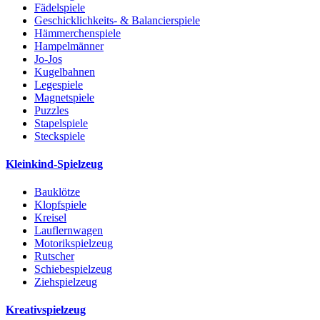
Fädelspiele
Geschicklichkeits- & Balancierspiele
Hämmerchenspiele
Hampelmänner
Jo-Jos
Kugelbahnen
Legespiele
Magnetspiele
Puzzles
Stapelspiele
Steckspiele
Kleinkind-Spielzeug
Bauklötze
Klopfspiele
Kreisel
Lauflernwagen
Motorikspielzeug
Rutscher
Schiebespielzeug
Ziehspielzeug
Kreativspielzeug