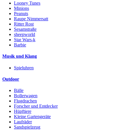
Looney Tunes
Minions
Peanuts
Raupe Nimmersatt
Ritter Rost
Sesamstraße
sheepworld
Star Wars-k
Barbie
Musik und Klang
Spieluhren
Outdoor
Bälle
Bollerwagen
Flugdrachen
Forscher und Entdecker
Hüpftiere
Kleine Gartengeräte
Laufräder
Sandspielzeug