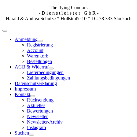
The flying Condors
- D i e n s t l e i s t e r G b R -
Harald & Andrea Schulze * Höllstraße 10 * D - 78 333 Stockach
Anmeldung
Registrierung
Account
Warenkorb
Bestellungen
AGB & Widerruf
Lieferbedingungen
Zahlungsbedingungen
Datenschutzerklärung
Impressum
Kontakt
Rücksendung
Aktuelles
Bewertungen
Newsletter
Newsletter-Archiv
Instagram
Suchen