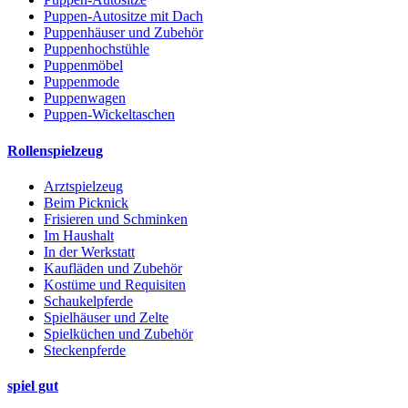
Puppen-Autositze mit Dach
Puppenhäuser und Zubehör
Puppenhochstühle
Puppenmöbel
Puppenmode
Puppenwagen
Puppen-Wickeltaschen
Rollenspielzeug
Arztspielzeug
Beim Picknick
Frisieren und Schminken
Im Haushalt
In der Werkstatt
Kaufläden und Zubehör
Kostüme und Requisiten
Schaukelpferde
Spielhäuser und Zelte
Spielküchen und Zubehör
Steckenpferde
spiel gut