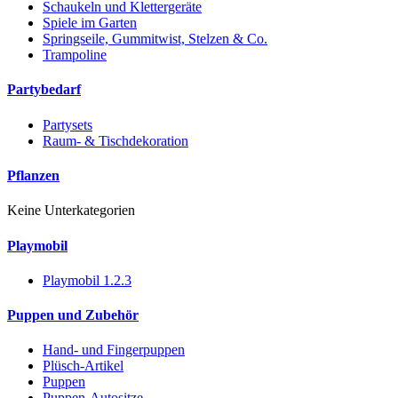
Schaukeln und Klettergeräte
Spiele im Garten
Springseile, Gummitwist, Stelzen & Co.
Trampoline
Partybedarf
Partysets
Raum- & Tischdekoration
Pflanzen
Keine Unterkategorien
Playmobil
Playmobil 1.2.3
Puppen und Zubehör
Hand- und Fingerpuppen
Plüsch-Artikel
Puppen
Puppen-Autositze