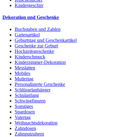
Kindergeschirr
Dekoration und Geschenke
Buchstaben und Zahlen
Gartenartikel
Geburtstag und Geschenkartikel
Geschenke zur Geburt
Hochzeitsgeschenke
Kinderschmuck
Kinderzimmer-Dekoration
Messlatten
Mobiles
Muttertag
Personalisierte Geschenke
Schlüsselanhänger
Schulanfang
Schwingfiguren
Sonstiges
Spardosen
Vatertag
Weihnachtsdekoration
Zahndosen
Zahnputzuhren