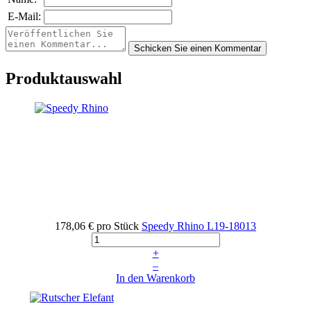
E-Mail:
Produktauswahl
178,06 €
pro Stück
Speedy Rhino
L19-18013
+
–
In den Warenkorb