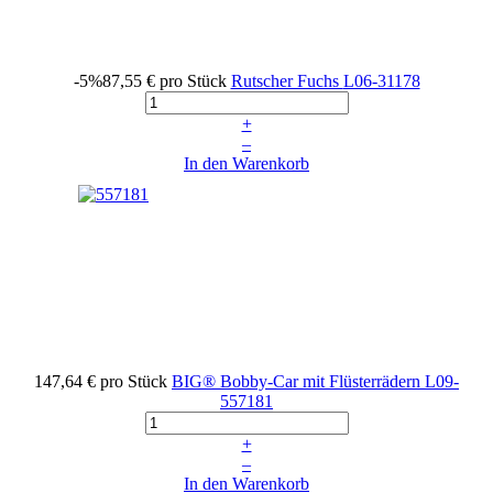
-5%
87,55 €
pro Stück
Rutscher Fuchs
L06-31178
+
–
In den Warenkorb
147,64 €
pro Stück
BIG® Bobby-Car mit Flüsterrädern
L09-
557181
+
–
In den Warenkorb