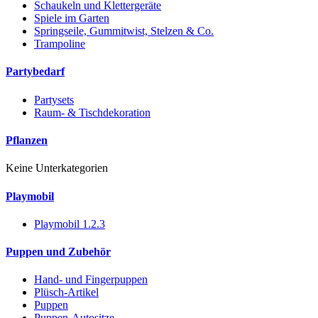
Schaukeln und Klettergeräte
Spiele im Garten
Springseile, Gummitwist, Stelzen & Co.
Trampoline
Partybedarf
Partysets
Raum- & Tischdekoration
Pflanzen
Keine Unterkategorien
Playmobil
Playmobil 1.2.3
Puppen und Zubehör
Hand- und Fingerpuppen
Plüsch-Artikel
Puppen
Puppen-Autositze