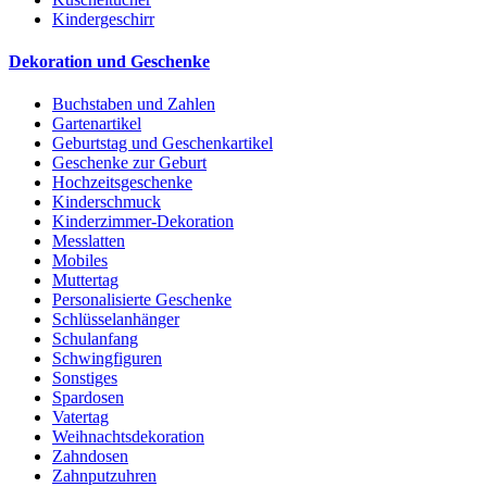
Kindergeschirr
Dekoration und Geschenke
Buchstaben und Zahlen
Gartenartikel
Geburtstag und Geschenkartikel
Geschenke zur Geburt
Hochzeitsgeschenke
Kinderschmuck
Kinderzimmer-Dekoration
Messlatten
Mobiles
Muttertag
Personalisierte Geschenke
Schlüsselanhänger
Schulanfang
Schwingfiguren
Sonstiges
Spardosen
Vatertag
Weihnachtsdekoration
Zahndosen
Zahnputzuhren