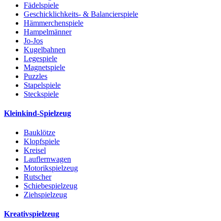
Fädelspiele
Geschicklichkeits- & Balancierspiele
Hämmerchenspiele
Hampelmänner
Jo-Jos
Kugelbahnen
Legespiele
Magnetspiele
Puzzles
Stapelspiele
Steckspiele
Kleinkind-Spielzeug
Bauklötze
Klopfspiele
Kreisel
Lauflernwagen
Motorikspielzeug
Rutscher
Schiebespielzeug
Ziehspielzeug
Kreativspielzeug