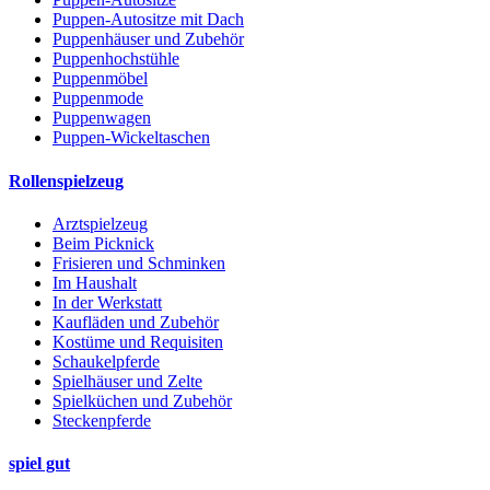
Puppen-Autositze mit Dach
Puppenhäuser und Zubehör
Puppenhochstühle
Puppenmöbel
Puppenmode
Puppenwagen
Puppen-Wickeltaschen
Rollenspielzeug
Arztspielzeug
Beim Picknick
Frisieren und Schminken
Im Haushalt
In der Werkstatt
Kaufläden und Zubehör
Kostüme und Requisiten
Schaukelpferde
Spielhäuser und Zelte
Spielküchen und Zubehör
Steckenpferde
spiel gut