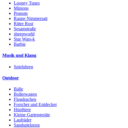
Looney Tunes
Minions
Peanuts
Raupe Nimmersatt
Ritter Rost
Sesamstraße
sheepworld
Star Wars-k
Barbie
Musik und Klang
Spieluhren
Outdoor
Bälle
Bollerwagen
Flugdrachen
Forscher und Entdecker
Hüpftiere
Kleine Gartengeräte
Laufräder
Sandspielzeug