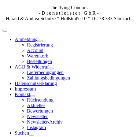
The flying Condors
- D i e n s t l e i s t e r G b R -
Harald & Andrea Schulze * Höllstraße 10 * D - 78 333 Stockach
Anmeldung
Registrierung
Account
Warenkorb
Bestellungen
AGB & Widerruf
Lieferbedingungen
Zahlungsbedingungen
Datenschutzerklärung
Impressum
Kontakt
Rücksendung
Aktuelles
Bewertungen
Newsletter
Newsletter-Archiv
Instagram
Suchen