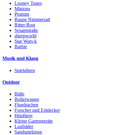
Looney Tunes
Minions
Peanuts
Raupe Nimmersatt
Ritter Rost
Sesamstraße
sheepworld
Star Wars-k
Barbie
Musik und Klang
Spieluhren
Outdoor
Bälle
Bollerwagen
Flugdrachen
Forscher und Entdecker
Hüpftiere
Kleine Gartengeräte
Laufräder
Sandspielzeug