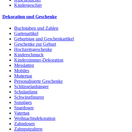
Kindergeschirr
Dekoration und Geschenke
Buchstaben und Zahlen
Gartenartikel
Geburtstag und Geschenkartikel
Geschenke zur Geburt
Hochzeitsgeschenke
Kinderschmuck
Kinderzimmer-Dekoration
Messlatten
Mobiles
Muttertag
Personalisierte Geschenke
Schlüsselanhänger
Schulanfang
Schwingfiguren
Sonstiges
Spardosen
Vatertag
Weihnachtsdekoration
Zahndosen
Zahnputzuhren