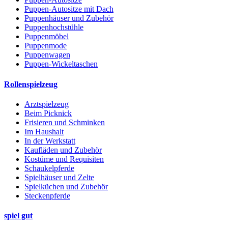
Puppen-Autositze mit Dach
Puppenhäuser und Zubehör
Puppenhochstühle
Puppenmöbel
Puppenmode
Puppenwagen
Puppen-Wickeltaschen
Rollenspielzeug
Arztspielzeug
Beim Picknick
Frisieren und Schminken
Im Haushalt
In der Werkstatt
Kaufläden und Zubehör
Kostüme und Requisiten
Schaukelpferde
Spielhäuser und Zelte
Spielküchen und Zubehör
Steckenpferde
spiel gut