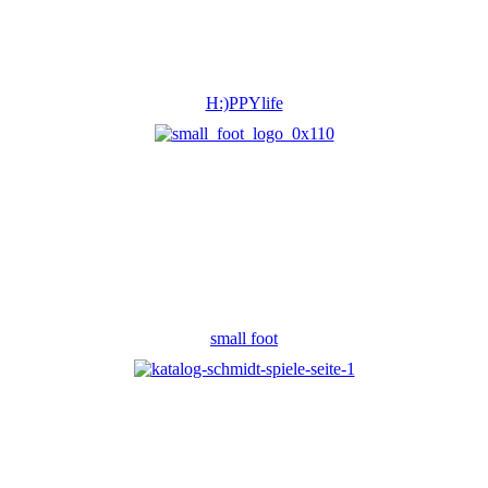
H:)PPYlife
small foot