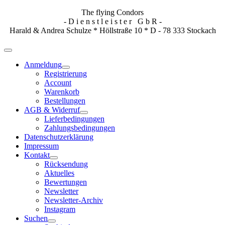
The flying Condors
- D i e n s t l e i s t e r G b R -
Harald & Andrea Schulze * Höllstraße 10 * D - 78 333 Stockach
Anmeldung
Registrierung
Account
Warenkorb
Bestellungen
AGB & Widerruf
Lieferbedingungen
Zahlungsbedingungen
Datenschutzerklärung
Impressum
Kontakt
Rücksendung
Aktuelles
Bewertungen
Newsletter
Newsletter-Archiv
Instagram
Suchen