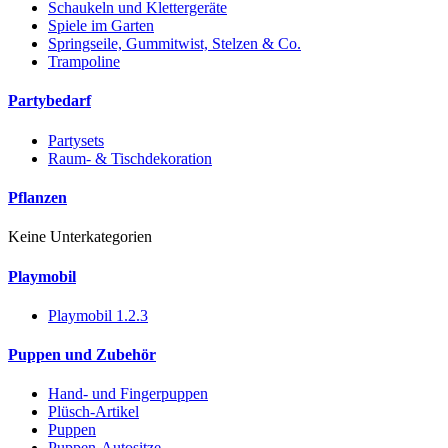
Schaukeln und Klettergeräte
Spiele im Garten
Springseile, Gummitwist, Stelzen & Co.
Trampoline
Partybedarf
Partysets
Raum- & Tischdekoration
Pflanzen
Keine Unterkategorien
Playmobil
Playmobil 1.2.3
Puppen und Zubehör
Hand- und Fingerpuppen
Plüsch-Artikel
Puppen
Puppen-Autositze