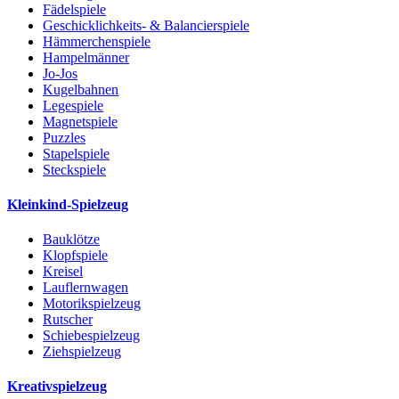
Fädelspiele
Geschicklichkeits- & Balancierspiele
Hämmerchenspiele
Hampelmänner
Jo-Jos
Kugelbahnen
Legespiele
Magnetspiele
Puzzles
Stapelspiele
Steckspiele
Kleinkind-Spielzeug
Bauklötze
Klopfspiele
Kreisel
Lauflernwagen
Motorikspielzeug
Rutscher
Schiebespielzeug
Ziehspielzeug
Kreativspielzeug